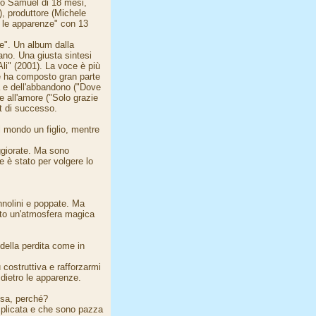
lo Samuel di 18 mesi,
, produttore (Michele
o le apparenze" con 13
ze". Un album dalla
no. Una giusta sintesi
Ali" (2001). La voce è più
e ha composto gran parte
a e dell'abbandono ("Dove
e all'amore ("Solo grazie
it di successo.
l mondo un figlio, mentre
ggiorate. Ma sono
e è stato per volgere lo
annolini e poppate. Ma
ato un'atmosfera magica
della perdita come in
costruttiva e rafforzarmi
dietro le apparenze.
osa, perché?
mplicata e che sono pazza