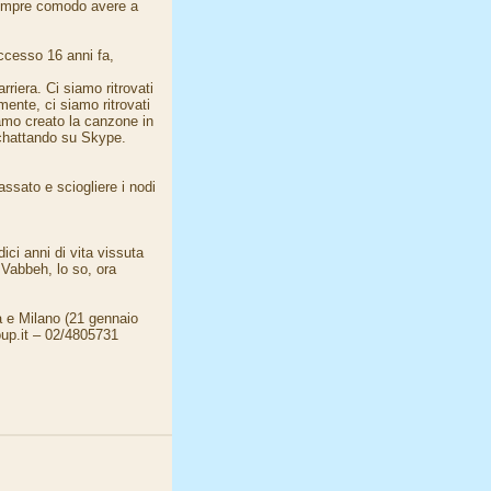
 sempre comodo avere a
ccesso 16 anni fa,
riera. Ci siamo ritrovati
ente, ci siamo ritrovati
amo creato la canzone in
 chattando su Skype.
assato e sciogliere i nodi
ci anni di vita vissuta
 Vabbeh, lo so, ora
a e Milano (21 gennaio
up.it – 02/4805731