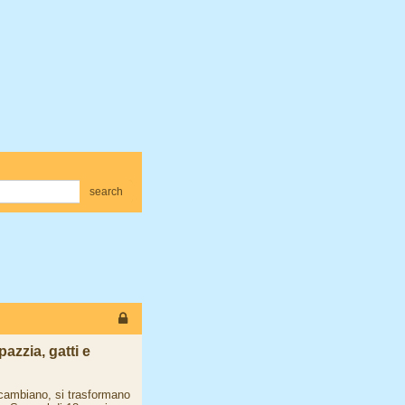
search
pazzia, gatti e
 cambiano, si trasformano