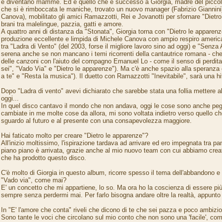
e diventano mamme. Ed è quello che è successo a Giorgia, madre del picco
che si è rimboccata le maniche, trovato un nuovo manager (Fabrizio Giannini)
Canova), mobilitato gli amici Ramazzotti, Rei e Jovanotti per sfornare "Dietr
brani tra malelingue, pazzia, gatti e amore.
A quattro anni di distanza da "Stonata", Giorgia torna con "Dietro le apparen
produzione eccellente e limpida di Michele Canova con ampio respiro america
tra "Ladra di Vento" (del 2003, forse il migliore lavoro sino ad oggi) e "Senza 
serena anche se non mancano i temi ricorrenti della cantautrice romana - ch
delle canzoni con l'aiuto del compagno Emanuel Lo - come il senso di perdit
sei", "Vado Via" e "Dietro le apparenze"). Ma c'è anche spazio alla speranza 
a te" e "Resta la musica"). Il duetto con Ramazzotti "Inevitabile", sarà una h
Dopo "Ladra di vento" avevi dichiarato che sarebbe stata una follia mettere a
oggi...
In quel disco cantavo il mondo che non andava, oggi le cose sono anche pe
cambiate in me molte cose da allora, mi sono voltata indietro verso quello ch
sguardo al futuro e al presente con una consapevolezza maggiore.
Hai faticato molto per creare "Dietro le apparenze"?
All'inizio moltissimo, l'ispirazione tardava ad arrivare ed ero impegnata tra p
piano piano è arrivata, grazie anche al mio nuovo team con cui abbiamo cre
che ha prodotto questo disco.
C'è molto di Giorgia in questo album, ricorre spesso il tema dell'abbandono e 
"Vado via", come mai?
E' un concetto che mi appartiene, lo so. Ma ora ho la coscienza di essere più 
sempre senza perdermi mai. Per farlo bisogna andare oltre la realtà, appunto 
In "E' l'amore che conta" riveli che dicono di te che sei pazza e poco ambizi
Sono tante le voci che circolano sul mio conto che non sono una 'facile', co