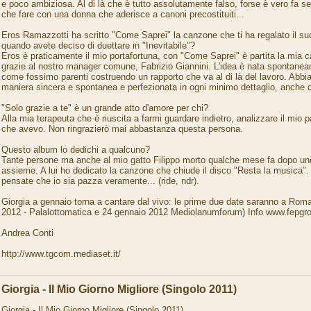
e poco ambiziosa. Al di là che è tutto assolutamente falso, forse è vero fa
che fare con una donna che aderisce a canoni precostituiti...
Eros Ramazzotti ha scritto "Come Saprei" la canzone che ti ha regalato il su
quando avete deciso di duettare in "Inevitabile"?
Eros è praticamente il mio portafortuna, con "Come Saprei" è partita la mia car
grazie al nostro manager comune, Fabrizio Giannini. L'idea è nata spontaneam
come fossimo parenti costruendo un rapporto che va al di là del lavoro. Abbi
maniera sincera e spontanea e perfezionata in ogni minimo dettaglio, anche
"Solo grazie a te" è un grande atto d'amore per chi?
Alla mia terapeuta che è riuscita a farmi guardare indietro, analizzare il mio p
che avevo. Non ringrazierò mai abbastanza questa persona.
Questo album lo dedichi a qualcuno?
Tante persone ma anche al mio gatto Filippo morto qualche mese fa dopo undi
assieme. A lui ho dedicato la canzone che chiude il disco "Resta la musica".
pensate che io sia pazza veramente... (ride, ndr).
Giorgia a gennaio torna a cantare dal vivo: le prime due date saranno a Rom
2012 - Palalottomatica e 24 gennaio 2012 Mediolanumforum) Info www.fepgro
Andrea Conti
http://www.tgcom.mediaset.it/
Giorgia - Il Mio Giorno Migliore (Singolo 2011)
Giorgia - Il Mio Giorno Migliore (Singolo 2011)