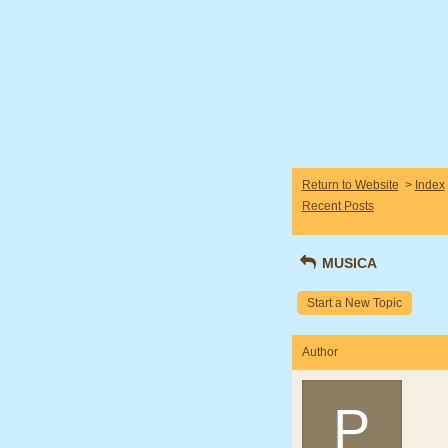
Return to Website
>
Index
Recent Posts
MUSICA
Start a New Topic
Author
P