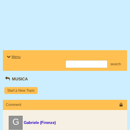
Menu
search
MUSICA
Start a New Topic
Comment
G
Gabriele (Firenze)