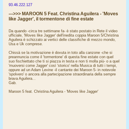
93.46.222.127
--->>> MAROON 5 Feat. Christina Aguilera - 'Moves
like Jagger', il tormentone di fine estate
Da quando -circa tre settimane fa- è stato postato in Rete il video
ufficiale, 'Moves like Jagger' dell'inedita coppia Maroon 5/Christina
Aguilera è schizzato ai vertici delle classifiche di mezzo mondo,
Usa e Uk comprese.
Chissà se la motivazione è dovuta in toto alla canzone -che si
preannuncia come il 'tormentone' di questa fine estate con quel
suo fischiettato che ti si piazza in testa e non ti molla più- o a quel
'muoversi come Jagger' così 'storico' nella Musica di tutti i tempi,
oppure ad un Adam Levine -il cantante dei Maroon 5- in notevole
'spolvero' o ancora alla partecipazione straordinaria della sempre
brava Aguilera...
Gab.
Maroon 5 feat. Christina Aguilera - 'Moves like Jagger'