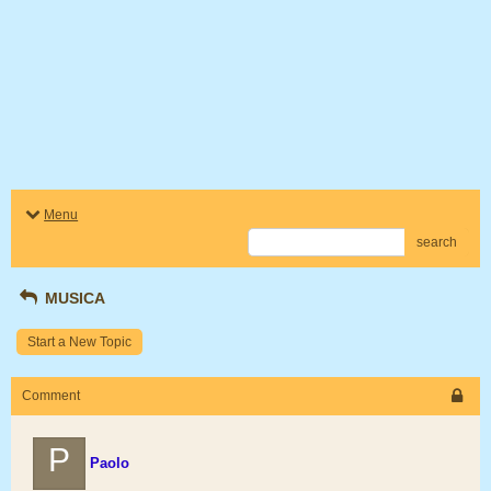
Menu
search
MUSICA
Start a New Topic
Comment
P
Paolo