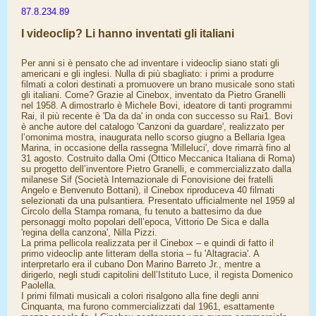
87.8.234.89
I videoclip? Li hanno inventati gli italiani
Per anni si è pensato che ad inventare i videoclip siano stati gli
americani e gli inglesi. Nulla di più sbagliato: i primi a produrre
filmati a colori destinati a promuovere un brano musicale sono stati
gli italiani. Come? Grazie al Cinebox, inventato da Pietro Granelli
nel 1958. A dimostrarlo è Michele Bovi, ideatore di tanti programmi
Rai, il più recente è 'Da da da' in onda con successo su Rai1. Bovi
è anche autore del catalogo 'Canzoni da guardare', realizzato per
l’omonima mostra, inaugurata nello scorso giugno a Bellaria Igea
Marina, in occasione della rassegna 'Milleluci', dove rimarrà fino al
31 agosto. Costruito dalla Omi (Ottico Meccanica Italiana di Roma)
su progetto dell’inventore Pietro Granelli, e commercializzato dalla
milanese Sif (Società Internazionale di Fonovisione dei fratelli
Angelo e Benvenuto Bottani), il Cinebox riproduceva 40 filmati
selezionati da una pulsantiera. Presentato ufficialmente nel 1959 al
Circolo della Stampa romana, fu tenuto a battesimo da due
personaggi molto popolari dell’epoca, Vittorio De Sica e dalla
'regina della canzona', Nilla Pizzi.
La prima pellicola realizzata per il Cinebox – e quindi di fatto il
primo videoclip ante litteram della storia – fu 'Altagracia'. A
interpretarlo era il cubano Don Marino Barreto Jr., mentre a
dirigerlo, negli studi capitolini dell’Istituto Luce, il regista Domenico
Paolella.
I primi filmati musicali a colori risalgono alla fine degli anni
Cinquanta, ma furono commercializzati dal 1961, esattamente