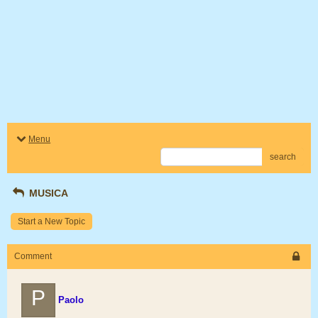
Menu
search
MUSICA
Start a New Topic
Comment
P
Paolo