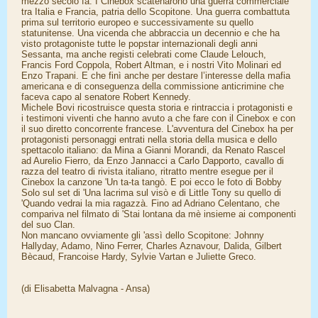
mezzo secolo fa. I Cinebox scatenarono una guerra commerciale
tra Italia e Francia, patria dello Scopitone. Una guerra combattuta
prima sul territorio europeo e successivamente su quello
statunitense. Una vicenda che abbraccia un decennio e che ha
visto protagoniste tutte le popstar internazionali degli anni
Sessanta, ma anche registi celebrati come Claude Lelouch,
Francis Ford Coppola, Robert Altman, e i nostri Vito Molinari ed
Enzo Trapani. E che finì anche per destare l’interesse della mafia
americana e di conseguenza della commissione anticrimine che
faceva capo al senatore Robert Kennedy.
Michele Bovi ricostruisce questa storia e rintraccia i protagonisti e
i testimoni viventi che hanno avuto a che fare con il Cinebox e con
il suo diretto concorrente francese. L'avventura del Cinebox ha per
protagonisti personaggi entrati nella storia della musica e dello
spettacolo italiano: da Mina a Gianni Morandi, da Renato Rascel
ad Aurelio Fierro, da Enzo Jannacci a Carlo Dapporto, cavallo di
razza del teatro di rivista italiano, ritratto mentre esegue per il
Cinebox la canzone 'Un ta-ta tangò. E poi ecco le foto di Bobby
Solo sul set di 'Una lacrima sul visò e di Little Tony su quello di
'Quando vedrai la mia ragazzà. Fino ad Adriano Celentano, che
compariva nel filmato di 'Stai lontana da mè insieme ai componenti
del suo Clan.
Non mancano ovviamente gli 'assì dello Scopitone: Johnny
Hallyday, Adamo, Nino Ferrer, Charles Aznavour, Dalida, Gilbert
Bècaud, Francoise Hardy, Sylvie Vartan e Juliette Greco.
(di Elisabetta Malvagna - Ansa)