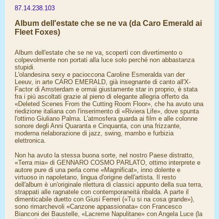
87.14.238.103
Album dell'estate che se ne va (da Caro Emerald ai
Fleet Foxes)
Album dell'estate che se ne va, scoperti con divertimento o
colpevolmente non portati alla luce solo perché non abbastanza
stupidi.
L'olandesina sexy e pacioccona Caroline Esmeralda van der
Leeuv, in arte CARO EMERALD, già insegnante di canto all'X-
Factor di Amsterdam e ormai giustamente star in proprio, è stata
fra i più ascoltati grazie al pieno di elegante allegria offerto da
«Deleted Scenes From the Cutting Room Floor», che ha avuto una
riedizione italiana con l'inserimento di «Riviera Life», dove spunta
l'ottimo Giuliano Palma. L'atmosfera guarda ai film e alle colonne
sonore degli Anni Quaranta e Cinquanta, con una frizzante,
moderna rielaborazione di jazz, swing, mambo e furbizia
elettronica.
Non ha avuto la stessa buona sorte, nel nostro Paese distratto,
«Terra mia» di GENNARO COSMO PARLATO, ottimo interprete e
autore pure di una perla come «Magnificat», inno dolente e
virtuoso in napoletano, lingua d'origine dell'artista. Il resto
dell'album è un'originale rilettura di classici appunto della sua terra,
strappati alle ragnatele con contemporaneità ribalda. A parte il
dimenticabile duetto con Giusi Ferreri («Tu si na cosa grande»),
sono rimarchevoli «Canzone appassionata» con Francesco
Bianconi dei Baustelle, «Lacreme Napulitane» con Angela Luce (la