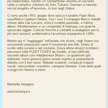
più tradizionale), mentre «A' sonnambula» diventa un racconto
caldo e complice. Adottato da John Turturro, Gennaro si lancerà
ora nel progetto «Passione», in tour negli States.
Ci sono anche i RIO, gruppo dove spicca il tandem Fabio Mora
voce/Marco Ligabue chitarra. Con i suoi 3 compagni Marco, fratello
minore della star Luciano, evita il modello parentale, e l'ultimo
album «Mediterraneo» è un compendio di hard-pop con qualche
spruzzata reggae. Canzoni fresche e cantabili scandagliano per lo
più temi amorosi; problematica l'avventura impegnata di «150».
Mentre qui si "reggaeggia" nell'estate che sfuma, negli States sta
assumendo proporzioni vaste il movimento neo-folk, foriero di
svolte nella società e nel costume. Giova allora almeno ricordare i
precursori indie FLEET FOXES da Seattle, al loro (difficile)
secondo album con «Helplesness Blues»: un gradevole (più
elaborato, meno gioioso) passo avanti rispetto al sorprendente
debutto con il loro nome. Melodie suadenti, complicati impasti
vocali, clavicembali, mandolini, campane tibetane. Cose delle quali
a lungo non faremo a meno.
Marinella Venegoni
www.lastampa.it