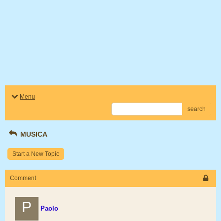
Menu
search
MUSICA
Start a New Topic
Comment
P
Paolo