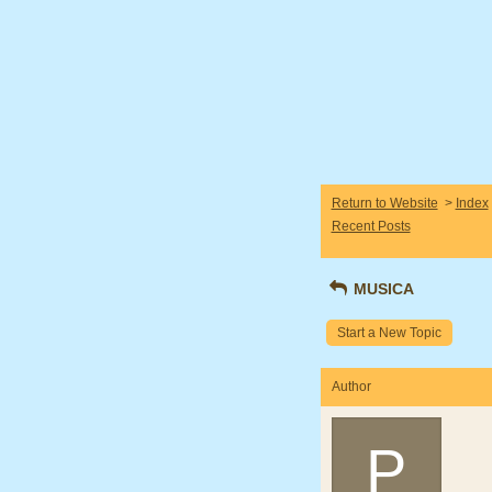
Return to Website
>
Index
Recent Posts
MUSICA
Start a New Topic
Author
P