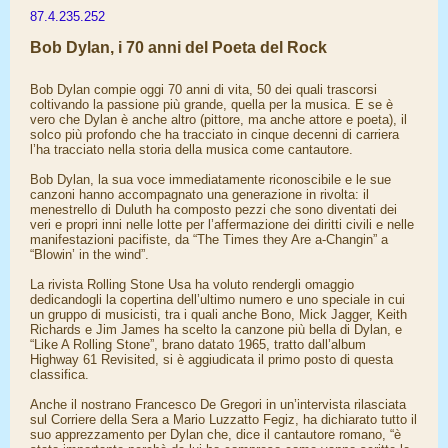
87.4.235.252
Bob Dylan, i 70 anni del Poeta del Rock
Bob Dylan compie oggi 70 anni di vita, 50 dei quali trascorsi
coltivando la passione più grande, quella per la musica. E se è
vero che Dylan è anche altro (pittore, ma anche attore e poeta), il
solco più profondo che ha tracciato in cinque decenni di carriera
l’ha tracciato nella storia della musica come cantautore.
Bob Dylan, la sua voce immediatamente riconoscibile e le sue
canzoni hanno accompagnato una generazione in rivolta: il
menestrello di Duluth ha composto pezzi che sono diventati dei
veri e propri inni nelle lotte per l’affermazione dei diritti civili e nelle
manifestazioni pacifiste, da “The Times they Are a-Changin” a
“Blowin’ in the wind”.
La rivista Rolling Stone Usa ha voluto rendergli omaggio
dedicandogli la copertina dell’ultimo numero e uno speciale in cui
un gruppo di musicisti, tra i quali anche Bono, Mick Jagger, Keith
Richards e Jim James ha scelto la canzone più bella di Dylan, e
“Like A Rolling Stone”, brano datato 1965, tratto dall’album
Highway 61 Revisited, si è aggiudicata il primo posto di questa
classifica.
Anche il nostrano Francesco De Gregori in un’intervista rilasciata
sul Corriere della Sera a Mario Luzzatto Fegiz, ha dichiarato tutto il
suo apprezzamento per Dylan che, dice il cantautore romano, “è