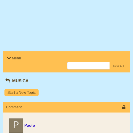
Menu
search
MUSICA
Start a New Topic
Comment
P
Paolo