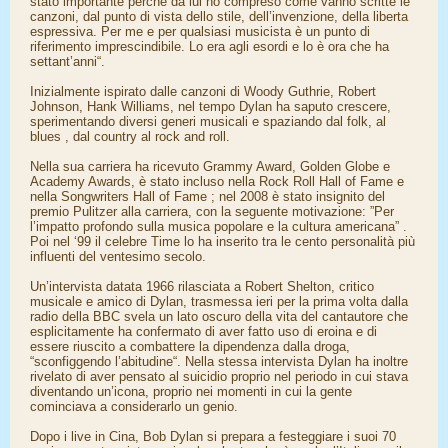
stato importante perchè da lui ho compreso come vanno scritte le
canzoni, dal punto di vista dello stile, dell’invenzione, della liberta
espressiva. Per me e per qualsiasi musicista è un punto di
riferimento imprescindibile. Lo era agli esordi e lo è ora che ha
settant’anni“.
Inizialmente ispirato dalle canzoni di Woody Guthrie, Robert
Johnson, Hank Williams, nel tempo Dylan ha saputo crescere,
sperimentando diversi generi musicali e spaziando dal folk, al
blues , dal country al rock and roll.
Nella sua carriera ha ricevuto Grammy Award, Golden Globe e
Academy Awards, è stato incluso nella Rock Roll Hall of Fame e
nella Songwriters Hall of Fame ; nel 2008 è stato insignito del
premio Pulitzer alla carriera, con la seguente motivazione: ”Per
l’impatto profondo sulla musica popolare e la cultura americana” .
Poi nel ‘99 il celebre Time lo ha inserito tra le cento personalità più
influenti del ventesimo secolo.
Un’intervista datata 1966 rilasciata a Robert Shelton, critico
musicale e amico di Dylan, trasmessa ieri per la prima volta dalla
radio della BBC svela un lato oscuro della vita del cantautore che
esplicitamente ha confermato di aver fatto uso di eroina e di
essere riuscito a combattere la dipendenza dalla droga,
“sconfiggendo l’abitudine“. Nella stessa intervista Dylan ha inoltre
rivelato di aver pensato al suicidio proprio nel periodo in cui stava
diventando un’icona, proprio nei momenti in cui la gente
cominciava a considerarlo un genio.
Dopo i live in Cina, Bob Dylan si prepara a festeggiare i suoi 70