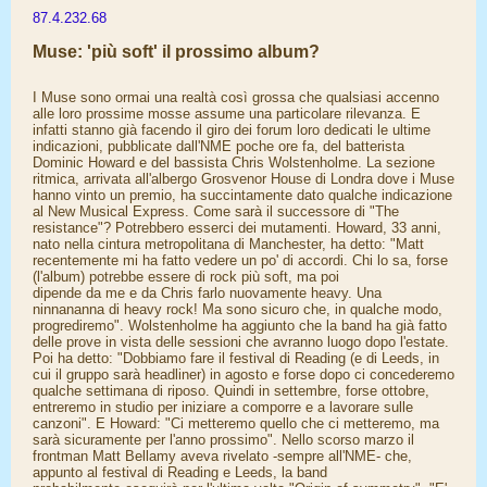
87.4.232.68
Muse: 'più soft' il prossimo album?
I Muse sono ormai una realtà così grossa che qualsiasi accenno
alle loro prossime mosse assume una particolare rilevanza. E
infatti stanno già facendo il giro dei forum loro dedicati le ultime
indicazioni, pubblicate dall'NME poche ore fa, del batterista
Dominic Howard e del bassista Chris Wolstenholme. La sezione
ritmica, arrivata all'albergo Grosvenor House di Londra dove i Muse
hanno vinto un premio, ha succintamente dato qualche indicazione
al New Musical Express. Come sarà il successore di "The
resistance"? Potrebbero esserci dei mutamenti. Howard, 33 anni,
nato nella cintura metropolitana di Manchester, ha detto: "Matt
recentemente mi ha fatto vedere un po' di accordi. Chi lo sa, forse
(l'album) potrebbe essere di rock più soft, ma poi
dipende da me e da Chris farlo nuovamente heavy. Una
ninnananna di heavy rock! Ma sono sicuro che, in qualche modo,
progrediremo". Wolstenholme ha aggiunto che la band ha già fatto
delle prove in vista delle sessioni che avranno luogo dopo l'estate.
Poi ha detto: "Dobbiamo fare il festival di Reading (e di Leeds, in
cui il gruppo sarà headliner) in agosto e forse dopo ci concederemo
qualche settimana di riposo. Quindi in settembre, forse ottobre,
entreremo in studio per iniziare a comporre e a lavorare sulle
canzoni". E Howard: "Ci metteremo quello che ci metteremo, ma
sarà sicuramente per l'anno prossimo". Nello scorso marzo il
frontman Matt Bellamy aveva rivelato -sempre all'NME- che,
appunto al festival di Reading e Leeds, la band