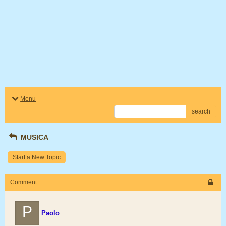
Menu
search
MUSICA
Start a New Topic
Comment
P
Paolo