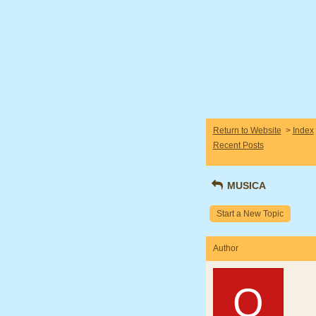
Return to Website
>
Index
Recent Posts
MUSICA
Start a New Topic
Author
O