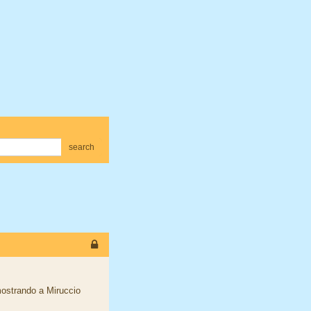
search
imostrando a Miruccio