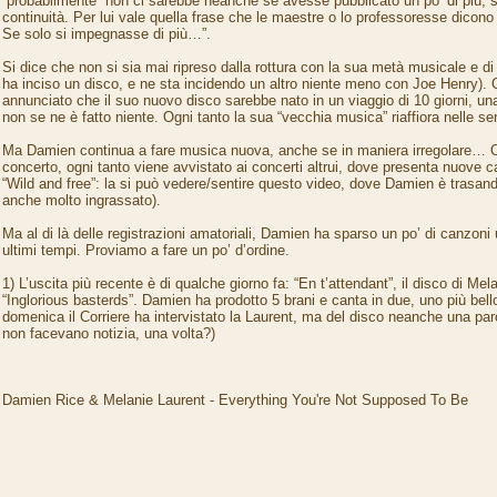
“probabilmente” non ci sarebbe neanche se avesse pubblicato un po’ di più, 
continuità. Per lui vale quella frase che le maestre o lo professoresse dicono 
Se solo si impegnasse di più…”.
Si dice che non si sia mai ripreso dalla rottura con la sua metà musicale e di
ha inciso un disco, e ne sta incidendo un altro niente meno con Joe Henry).
annunciato che il suo nuovo disco sarebbe nato in un viaggio di 10 giorni, u
non se ne è fatto niente. Ogni tanto la sua “vecchia musica” riaffiora nelle se
Ma Damien continua a fare musica nuova, anche se in maniera irregolare… O
concerto, ogni tanto viene avvistato ai concerti altrui, dove presenta nuove c
“Wild and free”: la si può vedere/sentire questo video, dove Damien è trasan
anche molto ingrassato).
Ma al di là delle registrazioni amatoriali, Damien ha sparso un po’ di canzoni uf
ultimi tempi. Proviamo a fare un po’ d’ordine.
1) L’uscita più recente è di qualche giorno fa: “En t’attendant”, il disco di Melan
“Inglorious basterds”. Damien ha prodotto 5 brani e canta in due, uno più bello 
domenica il Corriere ha intervistato la Laurent, ma del disco neanche una parol
non facevano notizia, una volta?)
Damien Rice & Melanie Laurent - Everything You're Not Supposed To Be