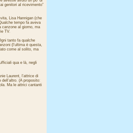
se avesse avuto un po’ di
ai genitori al ricevimento”
 vita, Lisa Hannigan (che
 Qualche tempo fa aveva
na canzone al giorno, ma
rie TV.
gni tanto fa qualche
anzoni (l’ultima è questa,
dato come al solito, ma
ficiali qua e là, negli
ie Laurent, l’attrice di
dell’altro. (A proposito:
a. Ma le attrici cantanti