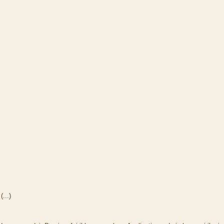
(...)