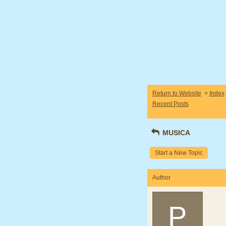
Return to Website
>
Index
Recent Posts
MUSICA
Start a New Topic
Author
P