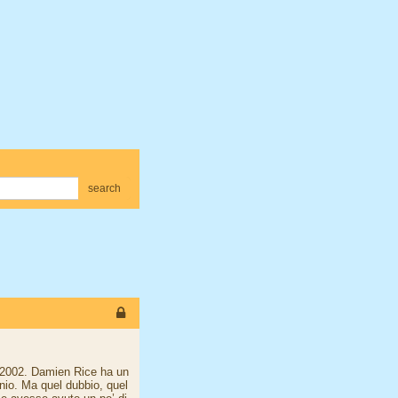
search
el 2002. Damien Rice ha un
nnio. Ma quel dubbio, quel