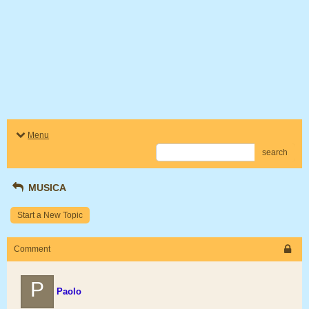
Menu
search
MUSICA
Start a New Topic
Comment
P
Paolo