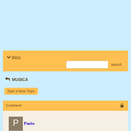
Menu
search
MUSICA
Start a New Topic
Comment
P
Paolo