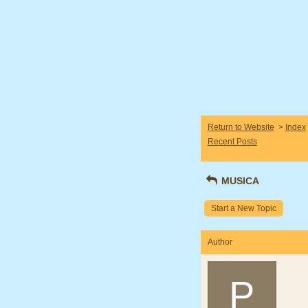
Return to Website
>
Index
Recent Posts
MUSICA
Start a New Topic
Author
P