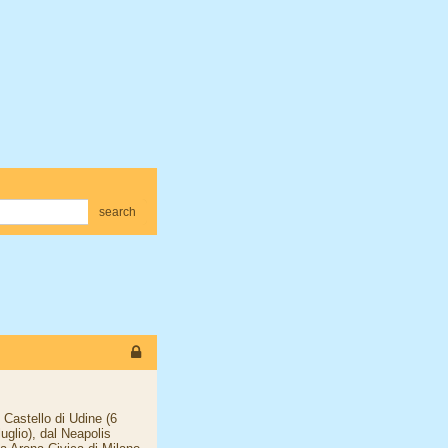
search
l Castello di Udine (6
uglio), dal Neapolis