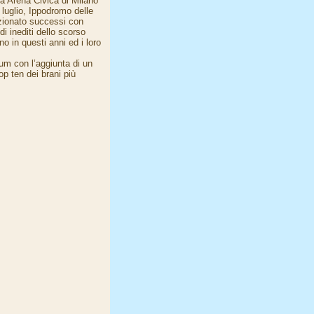
iva Arena Civica di Milano
 luglio, Ippodromo delle
ezionato successi con
 inediti dello scorso
o in questi anni ed i loro
bum con l’aggiunta di un
op ten dei brani più