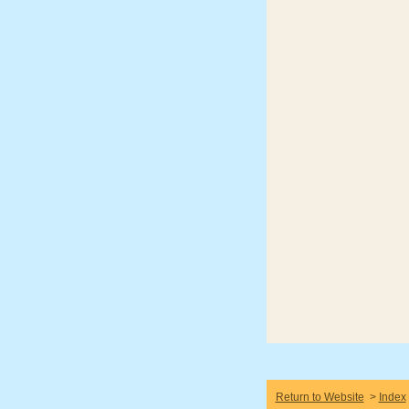
Return to Website
>
Index