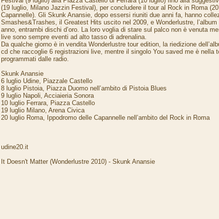
Festival (9 luglio) alla Piazza Castello di Ferrara (10 luglio) fino alla suggest
(19 luglio, Milano Jazzin Festival), per concludere il tour al Rock in Roma (20
Capannelle). Gli Skunk Anansie, dopo essersi riuniti due anni fa, hanno coll
Smashes&Trashes, il Greatest Hits uscito nel 2009, e Wonderlustre, l’album di
anno, entrambi dischi d’oro. La loro voglia di stare sul palco non è venuta men
live sono sempre eventi ad alto tasso di adrenalina.
Da qualche giorno è in vendita Wonderlustre tour edition, la riedizione dell’al
cd che raccoglie 6 registrazioni live, mentre il singolo You saved me è nella t
programmati dalle radio.
Skunk Anansie
6 luglio Udine, Piazzale Castello
8 luglio Pistoia, Piazza Duomo nell’ambito di Pistoia Blues
9 luglio Napoli, Acciaieria Sonora
10 luglio Ferrara, Piazza Castello
19 luglio Milano, Arena Civica
20 luglio Roma, Ippodromo delle Capannelle nell’ambito del Rock in Roma
udine20.it
It Doesn't Matter (Wonderlustre 2010) - Skunk Anansie