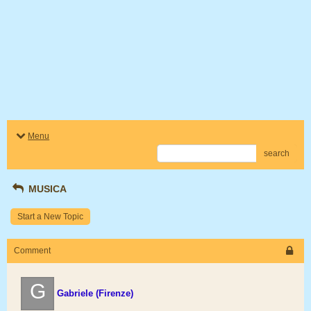
Menu
search
MUSICA
Start a New Topic
Comment
G
Gabriele (Firenze)