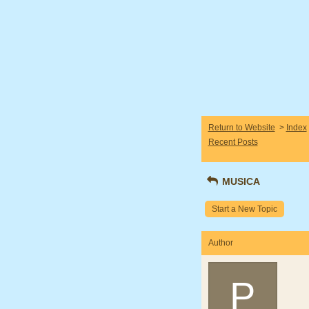
Return to Website
>
Index
Recent Posts
MUSICA
Start a New Topic
Author
P