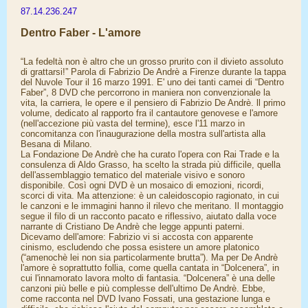
87.14.236.247
Dentro Faber - L'amore
“La fedeltà non è altro che un grosso prurito con il divieto assoluto
di grattarsi!” Parola di Fabrizio De Andrè a Firenze durante la tappa
del Nuvole Tour il 16 marzo 1991. E' uno dei tanti camei di “Dentro
Faber”, 8 DVD che percorrono in maniera non convenzionale la
vita, la carriera, le opere e il pensiero di Fabrizio De Andrè. ll primo
volume, dedicato al rapporto fra il cantautore genovese e l'amore
(nell'accezione più vasta del termine), esce l'11 marzo in
concomitanza con l'inaugurazione della mostra sull'artista alla
Besana di Milano.
La Fondazione De Andrè che ha curato l'opera con Rai Trade e la
consulenza di Aldo Grasso, ha scelto la strada più difficile, quella
dell'assemblaggio tematico del materiale visivo e sonoro
disponibile. Così ogni DVD è un mosaico di emozioni, ricordi,
scorci di vita. Ma attenzione: è un caleidoscopio ragionato, in cui
le canzoni e le immagini hanno il rilevo che meritano. Il montaggio
segue il filo di un racconto pacato e riflessivo, aiutato dalla voce
narrante di Cristiano De Andrè che legge appunti paterni.
Dicevamo dell'amore: Fabrizio vi si accosta con apparente
cinismo, escludendo che possa esistere un amore platonico
(“amenochè lei non sia particolarmente brutta”). Ma per De Andrè
l'amore è soprattutto follia, come quella cantata in “Dolcenera”, in
cui l'innamorato lavora molto di fantasia. “Dolcenera” è una delle
canzoni più belle e più complesse dell'ultimo De Andrè. Ebbe,
come racconta nel DVD Ivano Fossati, una gestazione lunga e