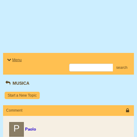
Menu
search
MUSICA
Start a New Topic
Comment
P
Paolo