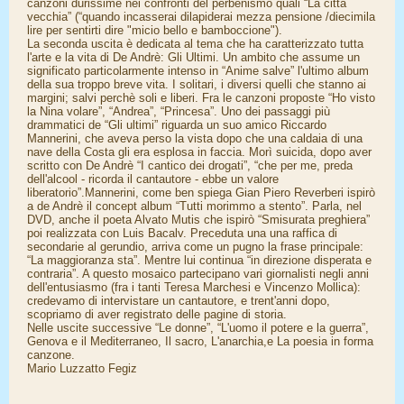
canzoni durissime nei confronti del perbenismo quali “La città
vecchia” (“quando incasserai dilapiderai mezza pensione /diecimila
lire per sentirti dire "micio bello e bamboccione").
La seconda uscita è dedicata al tema che ha caratterizzato tutta
l'arte e la vita di De Andrè: Gli Ultimi. Un ambito che assume un
significato particolarmente intenso in “Anime salve” l'ultimo album
della sua troppo breve vita. I solitari, i diversi quelli che stanno ai
margini; salvi perchè soli e liberi. Fra le canzoni proposte “Ho visto
la Nina volare”, “Andrea”, “Princesa”. Uno dei passaggi più
drammatici de “Gli ultimi” riguarda un suo amico Riccardo
Mannerini, che aveva perso la vista dopo che una caldaia di una
nave della Costa gli era esplosa in faccia. Morì suicida, dopo aver
scritto con De Andrè “I cantico dei drogati”, “che per me, preda
dell'alcool - ricorda il cantautore - ebbe un valore
liberatorio”.Mannerini, come ben spiega Gian Piero Reverberi ispirò
a de Andrè il concept album “Tutti morimmo a stento”. Parla, nel
DVD, anche il poeta Alvato Mutis che ispirò “Smisurata preghiera”
poi realizzata con Luis Bacalv. Preceduta una una raffica di
secondarie al gerundio, arriva come un pugno la frase principale:
“La maggioranza sta”. Mentre lui continua “in direzione disperata e
contraria”. A questo mosaico partecipano vari giornalisti negli anni
dell'entusiasmo (fra i tanti Teresa Marchesi e Vincenzo Mollica):
credevamo di intervistare un cantautore, e trent'anni dopo,
scopriamo di aver registrato delle pagine di storia.
Nelle uscite successive “Le donne”, “L'uomo il potere e la guerra”,
Genova e il Mediterraneo, Il sacro, L'anarchia,e La poesia in forma
canzone.
Mario Luzzatto Fegiz