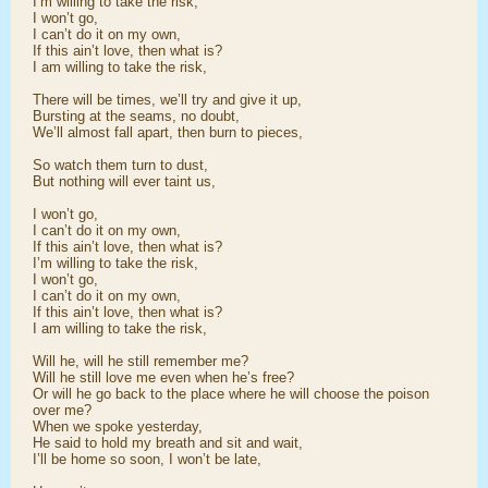
I’m willing to take the risk,
I won’t go,
I can’t do it on my own,
If this ain’t love, then what is?
I am willing to take the risk,
There will be times, we’ll try and give it up,
Bursting at the seams, no doubt,
We’ll almost fall apart, then burn to pieces,
So watch them turn to dust,
But nothing will ever taint us,
I won’t go,
I can’t do it on my own,
If this ain’t love, then what is?
I’m willing to take the risk,
I won’t go,
I can’t do it on my own,
If this ain’t love, then what is?
I am willing to take the risk,
Will he, will he still remember me?
Will he still love me even when he’s free?
Or will he go back to the place where he will choose the poison
over me?
When we spoke yesterday,
He said to hold my breath and sit and wait,
I’ll be home so soon, I won’t be late,