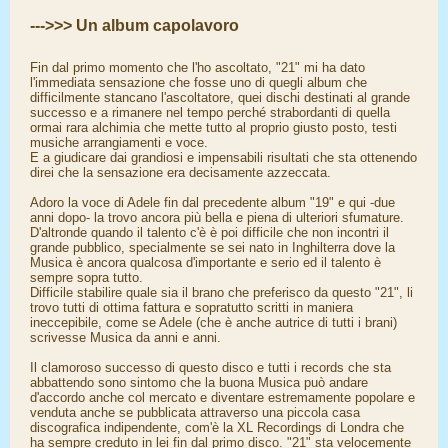
--->>> Un album capolavoro
Fin dal primo momento che l'ho ascoltato, "21" mi ha dato
l'immediata sensazione che fosse uno di quegli album che
difficilmente stancano l'ascoltatore, quei dischi destinati al grande
successo e a rimanere nel tempo perché strabordanti di quella
ormai rara alchimia che mette tutto al proprio giusto posto, testi
musiche arrangiamenti e voce.
E a giudicare dai grandiosi e impensabili risultati che sta ottenendo
direi che la sensazione era decisamente azzeccata.
Adoro la voce di Adele fin dal precedente album "19" e qui -due
anni dopo- la trovo ancora più bella e piena di ulteriori sfumature.
D'altronde quando il talento c'è è poi difficile che non incontri il
grande pubblico, specialmente se sei nato in Inghilterra dove la
Musica è ancora qualcosa d'importante e serio ed il talento è
sempre sopra tutto.
Difficile stabilire quale sia il brano che preferisco da questo "21", li
trovo tutti di ottima fattura e sopratutto scritti in maniera
ineccepibile, come se Adele (che è anche autrice di tutti i brani)
scrivesse Musica da anni e anni.
Il clamoroso successo di questo disco e tutti i records che sta
abbattendo sono sintomo che la buona Musica può andare
d'accordo anche col mercato e diventare estremamente popolare e
venduta anche se pubblicata attraverso una piccola casa
discografica indipendente, com'è la XL Recordings di Londra che
ha sempre creduto in lei fin dal primo disco. "21" sta velocemente