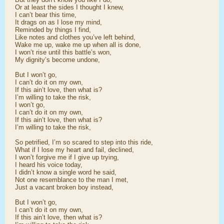
Or at least the sides I thought I knew,
I can’t bear this time,
It drags on as I lose my mind,
Reminded by things I find,
Like notes and clothes you’ve left behind,
Wake me up, wake me up when all is done,
I won’t rise until this battle’s won,
My dignity’s become undone,
But I won’t go,
I can’t do it on my own,
If this ain’t love, then what is?
I’m willing to take the risk,
I won’t go,
I can’t do it on my own,
If this ain’t love, then what is?
I’m willing to take the risk,
So petrified, I’m so scared to step into this ride,
What if I lose my heart and fail, declined,
I won’t forgive me if I give up trying,
I heard his voice today,
I didn’t know a single word he said,
Not one resemblance to the man I met,
Just a vacant broken boy instead,
But I won’t go,
I can’t do it on my own,
If this ain’t love, then what is?