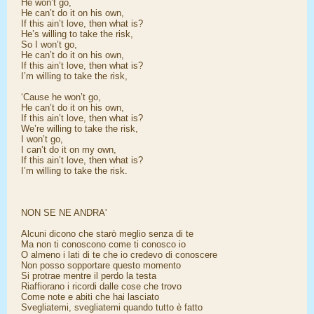
He won’t go,
He can’t do it on his own,
If this ain’t love, then what is?
He’s willing to take the risk,
So I won’t go,
He can’t do it on his own,
If this ain’t love, then what is?
I’m willing to take the risk,
‘Cause he won’t go,
He can’t do it on his own,
If this ain’t love, then what is?
We’re willing to take the risk,
I won’t go,
I can’t do it on my own,
If this ain’t love, then what is?
I’m willing to take the risk.
NON SE NE ANDRA'
Alcuni dicono che starò meglio senza di te
Ma non ti conoscono come ti conosco io
O almeno i lati di te che io credevo di conoscere
Non posso sopportare questo momento
Si protrae mentre il perdo la testa
Riaffiorano i ricordi dalle cose che trovo
Come note e abiti che hai lasciato
Svegliatemi, svegliatemi quando tutto è fatto