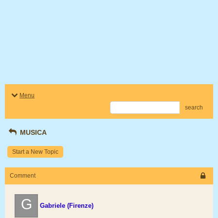
Menu
search
MUSICA
Start a New Topic
Comment
G
Gabriele (Firenze)