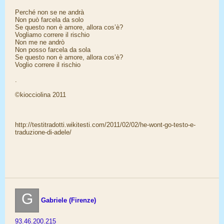
Perché non se ne andrà
Non può farcela da solo
Se questo non è amore, allora cos’è?
Vogliamo correre il rischio
Non me ne andrò
Non posso farcela da sola
Se questo non è amore, allora cos’è?
Voglio correre il rischio
.
©kiocciolina 2011
http://testitradotti.wikitesti.com/2011/02/02/he-wont-go-testo-e-
traduzione-di-adele/
G
Gabriele (Firenze)
93.46.200.215