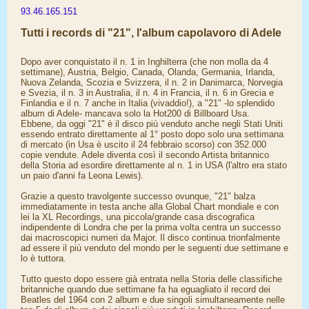
93.46.165.151
Tutti i records di "21", l'album capolavoro di Adele
Dopo aver conquistato il n. 1 in Inghilterra (che non molla da 4
settimane), Austria, Belgio, Canada, Olanda, Germania, Irlanda,
Nuova Zelanda, Scozia e Svizzera, il n. 2 in Danimarca, Norvegia
e Svezia, il n. 3 in Australia, il n. 4 in Francia, il n. 6 in Grecia e
Finlandia e il n. 7 anche in Italia (vivaddio!), a "21" -lo splendido
album di Adele- mancava solo la Hot200 di Billboard Usa.
Ebbene, da oggi "21" è il disco più venduto anche negli Stati Uniti
essendo entrato direttamente al 1° posto dopo solo una settimana
di mercato (in Usa è uscito il 24 febbraio scorso) con 352.000
copie vendute. Adele diventa così il secondo Artista britannico
della Storia ad esordire direttamente al n. 1 in USA (l'altro era stato
un paio d'anni fa Leona Lewis).
Grazie a questo travolgente successo ovunque, "21" balza
immediatamente in testa anche alla Global Chart mondiale e con
lei la XL Recordings, una piccola/grande casa discografica
indipendente di Londra che per la prima volta centra un successo
dai macroscopici numeri da Major. Il disco continua trionfalmente
ad essere il più venduto del mondo per le seguenti due settimane e
lo è tuttora.
Tutto questo dopo essere già entrata nella Storia delle classifiche
britanniche quando due settimane fa ha eguagliato il record dei
Beatles del 1964 con 2 album e due singoli simultaneamente nelle