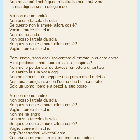
Non mi alzerò finché questa battaglia non sarà vina
La mia dignità si sta dileguando
Ma non me ne andrò
Non posso farcela da sola
Se questo non è amore, allora cos’è?
Voglio correre il rischio
Non me ne andrò
Non posso farcela da sola
Se questo non è amore, allora cos’è?
Voglio correre il rischio
Paralizzata, sono così spaventata di entrare in questa corsa
E se perdessi il mio cuore e fallissi, respinta?
Non me lo perdonerei se dovessi smettere di tentare
Ho sentito la sua voce oggi
Non ho riconosciuto neppure una parola che ha detto
Nessuna somiglianza con l’uomo che ho incontrato
Solo un uomo libero e a pezzi al suo posto
Ma non me ne andrò
Non posso farcela da sola
Se questo non è amore, allora cos’è?
Voglio correre il rischio
Non me ne andrò
Non posso farcela da sola
Se questo non è amore, allora cos’è?
Voglio correre il rischio
http://testitradotti.wikitesti.com
Ci saranno momenti in cui tenteremo di cedere