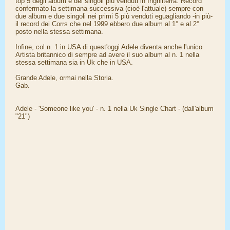
top 5 degli album e dei singoli più venduti in Inghilterra. Record
confermato la settimana successiva (cioè l'attuale) sempre con
due album e due singoli nei primi 5 più venduti eguagliando -in più-
il record dei Corrs che nel 1999 ebbero due album al 1° e al 2°
posto nella stessa settimana.
Infine, col n. 1 in USA di quest'oggi Adele diventa anche l'unico
Artista britannico di sempre ad avere il suo album al n. 1 nella
stessa settimana sia in Uk che in USA.
Grande Adele, ormai nella Storia.
Gab.
Adele - 'Someone like you' - n. 1 nella Uk Single Chart - (dall'album
"21")