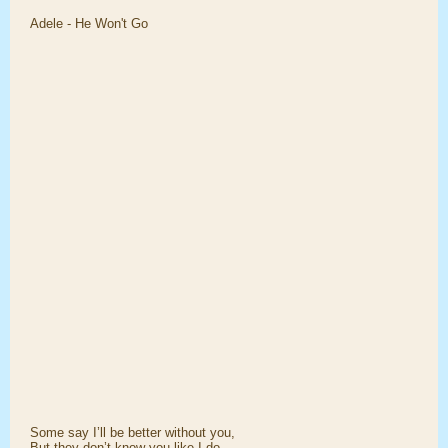
Adele - He Won't Go
Some say I’ll be better without you,
But they don’t know you like I do,