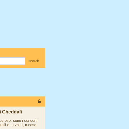
search
 di Gheddafi
lucroso, sono i concerti
bili e tu vai lì, a casa