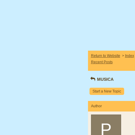
Return to Website
>
Index
Recent Posts
MUSICA
Start a New Topic
Author
P