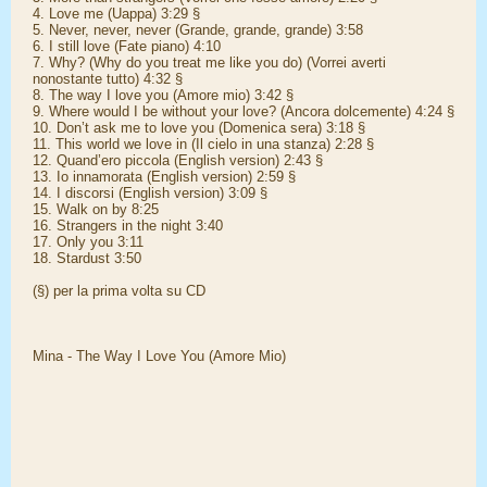
4. Love me (Uappa) 3:29 §
5. Never, never, never (Grande, grande, grande) 3:58
6. I still love (Fate piano) 4:10
7. Why? (Why do you treat me like you do) (Vorrei averti
nonostante tutto) 4:32 §
8. The way I love you (Amore mio) 3:42 §
9. Where would I be without your love? (Ancora dolcemente) 4:24 §
10. Don’t ask me to love you (Domenica sera) 3:18 §
11. This world we love in (Il cielo in una stanza) 2:28 §
12. Quand’ero piccola (English version) 2:43 §
13. Io innamorata (English version) 2:59 §
14. I discorsi (English version) 3:09 §
15. Walk on by 8:25
16. Strangers in the night 3:40
17. Only you 3:11
18. Stardust 3:50
(§) per la prima volta su CD
Mina - The Way I Love You (Amore Mio)