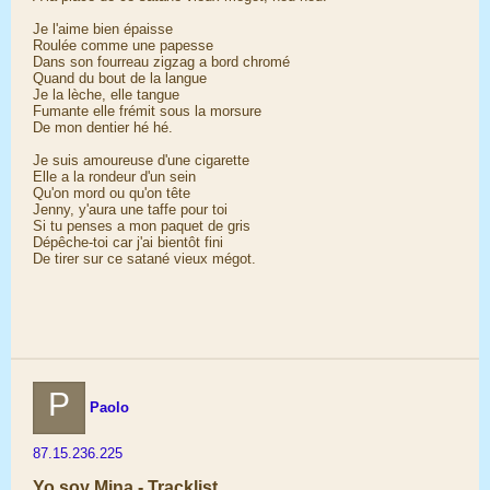
Je l'aime bien épaisse
Roulée comme une papesse
Dans son fourreau zigzag a bord chromé
Quand du bout de la langue
Je la lèche, elle tangue
Fumante elle frémit sous la morsure
De mon dentier hé hé.
Je suis amoureuse d'une cigarette
Elle a la rondeur d'un sein
Qu'on mord ou qu'on tête
Jenny, y'aura une taffe pour toi
Si tu penses a mon paquet de gris
Dépêche-toi car j'ai bientôt fini
De tirer sur ce satané vieux mégot.
P
Paolo
87.15.236.225
Yo soy Mina - Tracklist