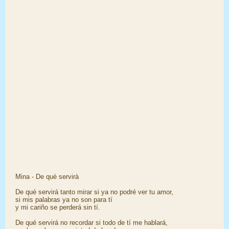
Mina - De què servirà
De qué servirá tanto mirar si ya no podré ver tu amor,
si mis palabras ya no son para tí
y mi cariño se perderá sin tí.
De qué servirá no recordar si todo de tí me hablará,