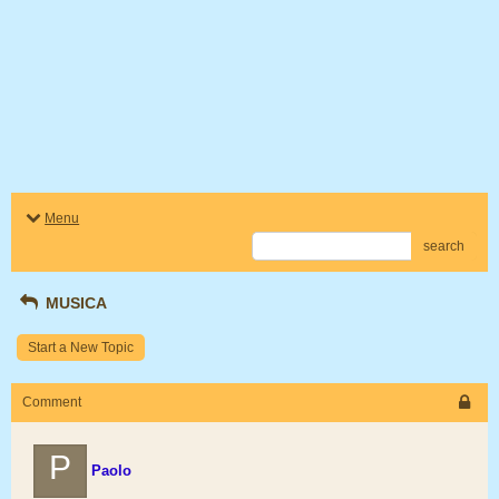
Menu
search
MUSICA
Start a New Topic
Comment
P
Paolo