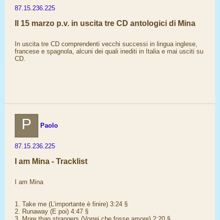
87.15.236.225
Il 15 marzo p.v. in uscita tre CD antologici di Mina
In uscita tre CD comprendenti vecchi successi in lingua inglese,
francese e spagnola, alcuni dei quali inediti in Italia e mai usciti su
CD.
P
Paolo
87.15.236.225
I am Mina - Tracklist
I am Mina
1. Take me (L’importante è finire) 3:24 §
2. Runaway (E poi) 4:47 §
3. More than strangers (Vorrei che fosse amore) 2:20 §