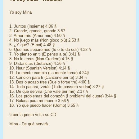
Yo soy Mina
1. Juntos (Insieme) 4:06 §
2. Grande, grande, grande 3:57
3. Amor mío (Amor mio) 4:50 §
4. No juego más (Non gioco più) 2:53 §
5. ¿Y qué? (E poi) 4:48 §
6. Que nos separemos (Io e te da soli) 4:32 §
7. Yo pienso en ti (E penso a te) 3:41 §
8. No lo creas (Non Credere) 4:15 §
9. Distancias (Distanze) 4:36 §
10. Nuur (Spanish Version) 4:14 §
11. La mente cambia (La mente torna) 4:24§
12. Canción para ti (Canzone per te) 3:34 §
13. Dos o acaso tres (Due o forse tre) 4:00 §
14. Todo pasará, verás (Tutto passerà vedrai) 3:27 §
15. De qué servirá (Che vale per me) 2:17 §
16. Los problemas del corazón (I problemi del cuore) 3:44 §
17. Balada para mi muerte 3:56 §
18. Yo qué puedo hacer (Uomo) 3:55 §
§ per la prima volta su CD
Mina - De què servirà