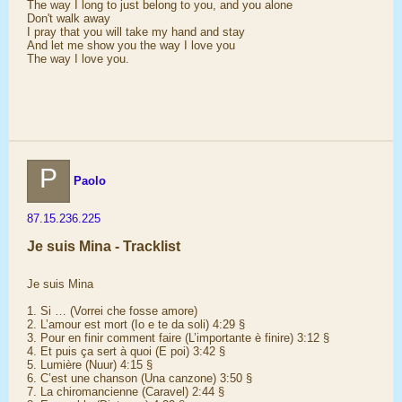
The way I long to just belong to you, and you alone
Don't walk away
I pray that you will take my hand and stay
And let me show you the way I love you
The way I love you.
P
Paolo
87.15.236.225
Je suis Mina - Tracklist
Je suis Mina
1. Si … (Vorrei che fosse amore)
2. L’amour est mort (Io e te da soli) 4:29 §
3. Pour en finir comment faire (L’importante è finire) 3:12 §
4. Et puis ça sert à quoi (E poi) 3:42 §
5. Lumière (Nuur) 4:15 §
6. C’est une chanson (Una canzone) 3:50 §
7. La chiromancienne (Caravel) 2:44 §