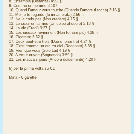
8. Ensemble (Distanze) 4:32 §
9. Comme un homme 3:10 §
10. Quand l’amour vous touche (Quando l’amore ti tocca) 3:16 §
11. Moi je te regarde (Io innamorata) 2:56 §
12. Ne la crois pas (Non credere) 4:15 §
13. Le cœur en larmes (Un colpo al cuore) 3:18 §
14. La vie (Credi) 3:27 §
15. Les oiseaux reviennent (Non tornare più) 4:39 §
16. Cigarette 3:52 §
17. Deux peut-être trois (Due o forse tre) 4:24 §
18. C’est comme un arc en ciel (Racconto) 3:38 §
19. Rien que vous (Solo Lui) 4:19 §
20. A cœur ouvert (Sognando) 3:59 §
21. Les mauvais jours (Ancora dolcemente) 4:20 §
§) per la prima volta su CD
Mina - Cigarette