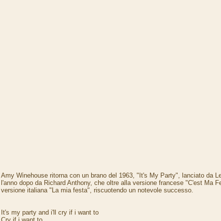
Amy Winehouse ritorna con un brano del 1963, "It's My Party", lanciato da L
l'anno dopo da Richard Anthony, che oltre alla versione francese "C'est Ma Fe
versione italiana "La mia festa", riscuotendo un notevole successo.
It's my party and i'll cry if i want to
Cry if i want to