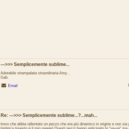
--->>> Semplicemente sublime...
Adorabile strampalata straordinaria Amy...
Gab.
Email
Re: --->>> Semplicemente sublime...?...mah...
trovo che abbia rallentato un pezzo che era più dinamico in origine e non sia 
timbrica (questo è il mio parere).Questi pezzi hanno anticipato lo "ye-ye" ma