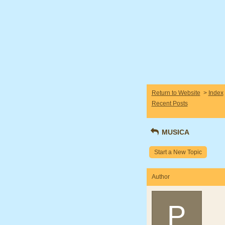
Return to Website
>
Index
Recent Posts
MUSICA
Start a New Topic
Author
P