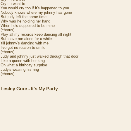
Cry if i want to
You would cry too if it's happened to you
Nobody knows where my johnny has gone
But judy left the same time
Why was he holding her hand
When he's supposed to be mine
(chorus)
Play all my records keep dancing all night
But leave me alone for a while
'till johnny's dancing with me
I've got no reason to smile
(chorus)
Judy and johnny just walked through that door
Like a queen with her king
Oh what a birthday surprise
Judy's wearing his ring
(chorus)
Lesley Gore - It's My Party