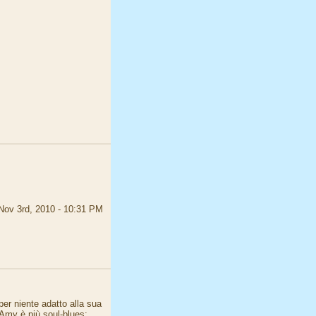
Nov 3rd, 2010 - 10:31 PM
per niente adatto alla sua
 Amy è più soul-blues;