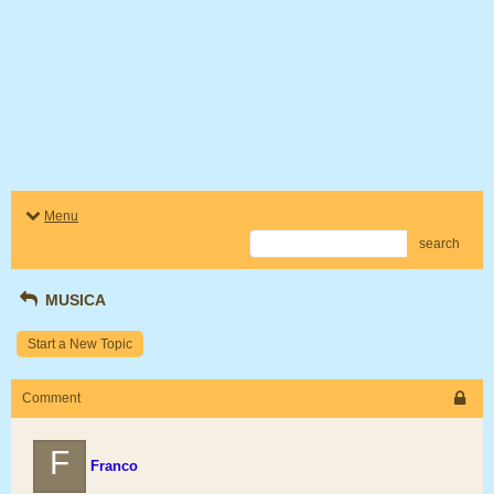
Menu
search
MUSICA
Start a New Topic
Comment
F
Franco