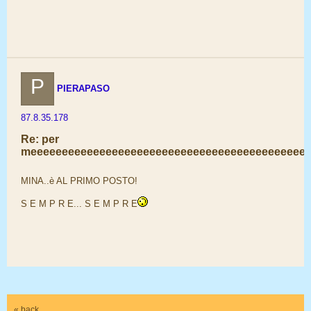
P
PIERAPASO
87.8.35.178
Re: per
meeeeeeeeeeeeeeeeeeeeeeeeeeeeeeeeeeeeeeeeeeeee
MINA..è AL PRIMO POSTO!
S E M P R E... S E M P R E
« back