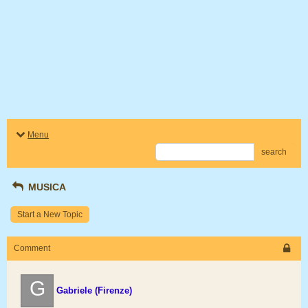
Menu
search
MUSICA
Start a New Topic
Comment
G
Gabriele (Firenze)