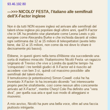
93.46.192.80
--->>> NICOLO' FESTA, l'italiano alle semifinali
dell'X-Factor inglese
Non è da tutti NON essere inglesi ed arrivare alle semifinali del
talent-show inglese più popolare degli ultimi anni, quell'X-Factor
che in UK ha prodotto star planetarie come Leona Lewis o più
europee come Alexandra Burke e che inchioda davanti al video
ogni settimana dai 12 ai 15 milioni di telespettatori (avete letto
bene, dai 12 ai 15 milioni, non come da noi dove lo share è
decisamente più basso).
Ebbene, in questi giorni nella terra d'Albione sta succedendo una
sorta di inatteso miracolo: l'italianissimo Nicolò Festa -un ragazzo
originario di Treviso che vive a Londra da qualche tempo- ha
'conquistato' i tre terribili giudici di X-Factor ed è riuscito ad
accedere -con ben 3 sì, quindi col massimo possibile- alle
semifinali del talent-show.
Il temutissimo (e potentissimo) Simon Cowell -colui he ha
inventato X-Factor- lo ha incensato dicendo "sei interessante
proprio perché strafottente, così come nessun altro concorrente
arrivato ad X-Factor", mentre Cheryl Cole l'ha definito una "vera
diva", per quella sua aria e quel suo modo di atteggiarsi e
muoversi.
A mio avviso, Nicolò ha pure una bella voce, oltre ad una faccia
piuttosto intrigante.