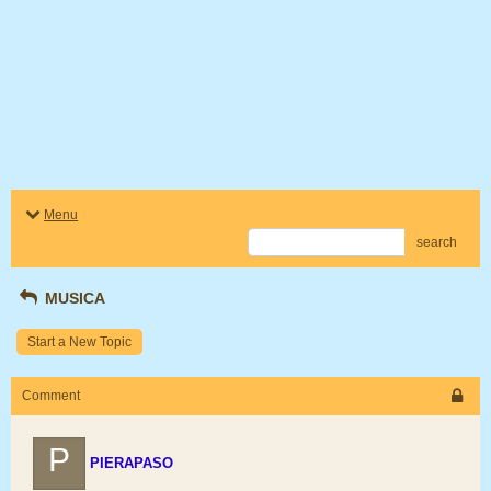
Menu
search
MUSICA
Start a New Topic
Comment
P
PIERAPASO