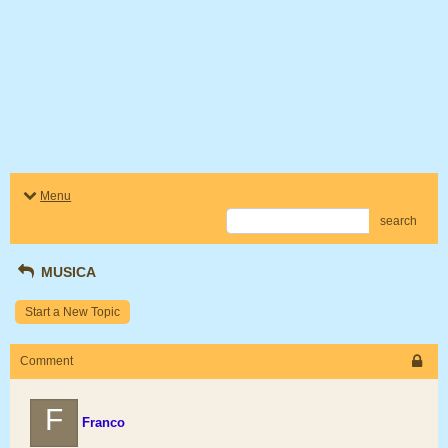
Menu
search
MUSICA
Start a New Topic
Comment
F
Franco