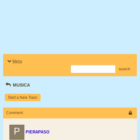
Menu
search
MUSICA
Start a New Topic
Comment
P
PIERAPASO