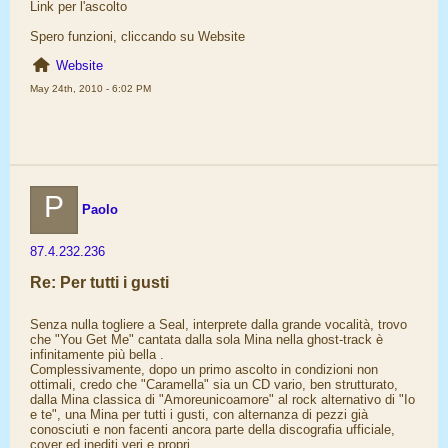
Link per l'ascolto
Spero funzioni, cliccando su Website
Website
May 24th, 2010 - 6:02 PM
P
Paolo
87.4.232.236
Re: Per tutti i gusti
Senza nulla togliere a Seal, interprete dalla grande vocalità, trovo
che "You Get Me" cantata dalla sola Mina nella ghost-track è
infinitamente più bella .
Complessivamente, dopo un primo ascolto in condizioni non
ottimali, credo che "Caramella" sia un CD vario, ben strutturato,
dalla Mina classica di "Amoreunicoamore" al rock alternativo di "Io
e te", una Mina per tutti i gusti, con alternanza di pezzi già
conosciuti e non facenti ancora parte della discografia ufficiale,
cover ed inediti veri e propri.