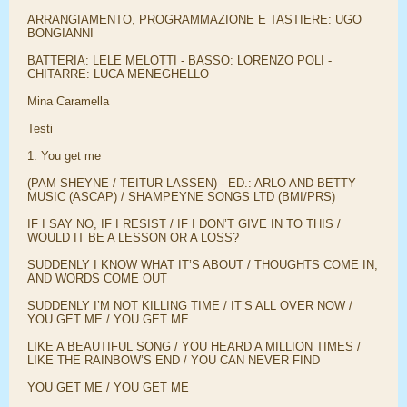
ARRANGIAMENTO, PROGRAMMAZIONE E TASTIERE: UGO
BONGIANNI
BATTERIA: LELE MELOTTI - BASSO: LORENZO POLI -
CHITARRE: LUCA MENEGHELLO
Mina Caramella
Testi
1. You get me
(PAM SHEYNE / TEITUR LASSEN) - ED.: ARLO AND BETTY
MUSIC (ASCAP) / SHAMPEYNE SONGS LTD (BMI/PRS)
IF I SAY NO, IF I RESIST / IF I DON’T GIVE IN TO THIS /
WOULD IT BE A LESSON OR A LOSS?
SUDDENLY I KNOW WHAT IT’S ABOUT / THOUGHTS COME IN,
AND WORDS COME OUT
SUDDENLY I’M NOT KILLING TIME / IT’S ALL OVER NOW /
YOU GET ME / YOU GET ME
LIKE A BEAUTIFUL SONG / YOU HEARD A MILLION TIMES /
LIKE THE RAINBOW’S END / YOU CAN NEVER FIND
YOU GET ME / YOU GET ME