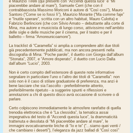
e Maurizio Tirelli (qui presenti con “Accendi questa luce” e “Mi
piacerebbe andare al mare”), Samuele Cerri (che con il
contrabbassista Massimo Moriconi è autore di “Così così”), Mauro
Santoro (“Come se io fossi lì”), Maurizio Morante (“Ma comme faje”
e “Inutile sperare”, scritta con un altro habitué, Mauro Culotta) e
Fabrizio Berlincioni (che con Silvio Amato – debuttante alla corte di
Mina, ma autore e musicista di lungo corso, attivissimo nell’ambito
delle sigle e delle musiche per il cinema, per il teatro e per il
balletto – firma “Amoreunicoamore”).
La tracklist di “Caramella” si amplia a comprendere altri due titoli
già precedentemente pubblicati, ma non ancora presenti nella
discografia di Mina: “Poche parole”, il duetto con Giorgia dall’album
“Stonata”, 2007, e “Amore disperato”, il duetto con Lucio Dalla
dall’album “Lucio”, 2003.
Non è certo compito dell’estensore di queste note informative
segnalare in particolare l’uno o l’altro dei titoli di “Caramella”: non
solo non è il caso di stilare graduatorie di preferenza, ma anzi è
bene lasciare che sia l’ascolto - preferibilmente attento,
preferibilmente ripetuto - a suggerire spunti e riflessioni e
annotazioni a chi di questo disco avrà occasione di scrivere o di
parlare.
Certo colpiscono immediatamente le atmosfere rarefatte di quella
trenodia elettronica che è “La clessidra”, la tematica assai
impegnativa del testo di “Accendi questa luce”, la drammaticità
trattenuta e desolata di “Mi piacerebbe andare al mare”, le
immagini evocativamente liriche di “Io e te” (“...siamo quei venti /
che cambiano i deserti”), l’eleganza da jazz ballad di “Così così”