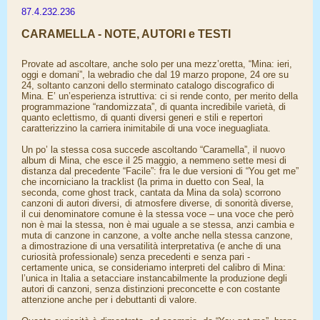
87.4.232.236
CARAMELLA - NOTE, AUTORI e TESTI
Provate ad ascoltare, anche solo per una mezz’oretta, “Mina: ieri,
oggi e domani”, la webradio che dal 19 marzo propone, 24 ore su
24, soltanto canzoni dello sterminato catalogo discografico di
Mina. E’ un’esperienza istruttiva: ci si rende conto, per merito della
programmazione “randomizzata”, di quanta incredibile varietà, di
quanto eclettismo, di quanti diversi generi e stili e repertori
caratterizzino la carriera inimitabile di una voce ineguagliata.
Un po’ la stessa cosa succede ascoltando “Caramella”, il nuovo
album di Mina, che esce il 25 maggio, a nemmeno sette mesi di
distanza dal precedente “Facile”: fra le due versioni di “You get me”
che incorniciano la tracklist (la prima in duetto con Seal, la
seconda, come ghost track, cantata da Mina da sola) scorrono
canzoni di autori diversi, di atmosfere diverse, di sonorità diverse,
il cui denominatore comune è la stessa voce – una voce che però
non è mai la stessa, non è mai uguale a se stessa, anzi cambia e
muta di canzone in canzone, a volte anche nella stessa canzone,
a dimostrazione di una versatilità interpretativa (e anche di una
curiosità professionale) senza precedenti e senza pari -
certamente unica, se consideriamo interpreti del calibro di Mina:
l’unica in Italia a setacciare instancabilmente la produzione degli
autori di canzoni, senza distinzioni preconcette e con costante
attenzione anche per i debuttanti di valore.