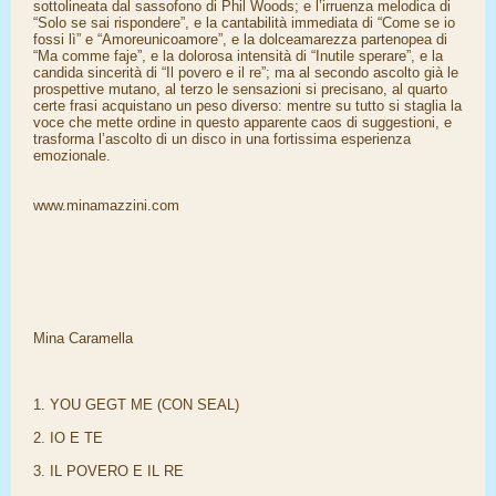
sottolineata dal sassofono di Phil Woods; e l’irruenza melodica di
“Solo se sai rispondere”, e la cantabilità immediata di “Come se io
fossi lì” e “Amoreunicoamore”, e la dolceamarezza partenopea di
“Ma comme faje”, e la dolorosa intensità di “Inutile sperare”, e la
candida sincerità di “Il povero e il re”; ma al secondo ascolto già le
prospettive mutano, al terzo le sensazioni si precisano, al quarto
certe frasi acquistano un peso diverso: mentre su tutto si staglia la
voce che mette ordine in questo apparente caos di suggestioni, e
trasforma l’ascolto di un disco in una fortissima esperienza
emozionale.
www.minamazzini.com
Mina Caramella
1. YOU GEGT ME (CON SEAL)
2. IO E TE
3. IL POVERO E IL RE