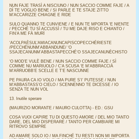
NUN FAJE TRASÌ A NISCIUNO / NUN SACCIO COMME FAJE / A
DÌ TE VOGLIO BENE / SI PARLE E TE STAJE ZITTO
M’ACCARIZZE CHIAGNE E RIDE
SULO QUANNO TE CUNVIENE / E NUN TE MPORTA ‘E NIENTE
/ PECCHÉ TU SÌ ACCUSSÌ / TU ME DAJE RISO E CHIANTO /
FIN’A ME FÀ MURÌ
‘ACOLPAÈSUL’AMIACANUNCAPISCOPECCHÉRIESTE
/PECCHÉNUNM’ABBANDUNE/ ‘O
SSAJECANUNM’ABBASTAPECCHÉ‘O SSAJECANUNÈCHISTO
‘O MOD’E VULÈ BENE / NUN SACCIO COMME FAJE / SÌ
COMME NU MARIUOLO / C’A SCUSA ‘E M’ABBRACCIÀ
M’ARRUOBB’E SCELLE E T’E NASCUNNE
PE PAURA CA IO VOLO / MA PURE S’I’ PUTESSE / NUN
M’ABBASTASS’O CIELO / SCENNENNO TE DICESSE / IO
SENZA TE NUN VOL
13. Inutile sperare
(MAURIZIO MORANTE / MAURO CULOTTA) - ED.: GSU
COSA VUOI CAPIRE TU DI QUESTO AMORE / DEL MIO TANTO
DARE, DEL MIO DISPERARE / TANTO PER CAMBIARE MI
RITROVO SEMPRE
AD AMARE SOLO IO / MA FINCHÉ TU RESTI NON MI IMPORTA