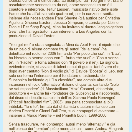
Questa curiosità è dimostrata, ad esempio, da “You get me”, brano
assolutamente sconosciuto da noi, come sconosciuto ne è il
coautore e interprete, Teitur Lassen, musicista nativo delle isole
Faroe che ha all’attivo solo quattro cd; per la canzone, scritta
insieme alla neozelandese Pam Sheyne (già autrice per Christina
Aguilera, Sheena Easton, Jessica Simpson, e corista per Celine
Dion e i Pet Shop Boys), Mina ha invitato al duetto l’anglonigeriano
Seal, che ha registrato i suoi interventi a Los Angeles con la
produzione di David Foster.
“You get me” è stata segnalata a Mina da Axel Pani, il nipote che
da un paio di album compare fra gli autori “della casa” (ha
debuttato nel ruolo nel 2006 firmando “Per poco che sia”, in “Bau”,
ha bissato lo scorso anno con “Il frutto che vuoi” e “Con o senza
te”, in “Facile”, e torna adesso con “Il povero e il re”). La signora,
evidentemente, si avvale di talent scout di gusto: tant’è vero che,
dopo aver cantato “Non ti voglio più” di Davide “Boosta” di Leo, non
solo conferma l’interesse per il fondatore e tastierista dei
Subsonica incidendo qui “La clessidra”, ma compie altre due
incursioni nel rock “alternativo” italiano di qualità: cantando “Solo
se sai rispondere” (di Massimiliano “Max” Casacci, chitarrista,
produttore e – anche lui - fondatore dei Subsonica) e riscoprendo,
dal disco di debutto da solista dell’ex Scisma Paolo Benvegnù
(“Piccoli fragilissimi film”, 2003), una perla sconosciuta ai più
intitolata “Io e te”, firmata dal chitarrista e autore milanese con
Andrea Franchi e Gionni Dall’Orto, suoi compagni di avventura –
insieme a Marco Parente – nel Proiettili buoni, 1999-2000.
Senza trascurare, nel contempo, autori meno “alternativi” e già
nell’elenco dei “fornitori” più o meno abituali: come Andrea Mingardi