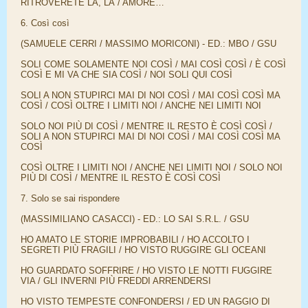
RITROVERETE LÀ, LÀ / AMORE…
6. Così così
(SAMUELE CERRI / MASSIMO MORICONI) - ED.: MBO / GSU
SOLI COME SOLAMENTE NOI COSÌ / MAI COSÌ COSÌ / È COSÌ
COSÌ E MI VA CHE SIA COSÌ / NOI SOLI QUI COSÌ
SOLI A NON STUPIRCI MAI DI NOI COSÌ / MAI COSÌ COSÌ MA
COSÌ / COSÌ OLTRE I LIMITI NOI / ANCHE NEI LIMITI NOI
SOLO NOI PIÙ DI COSÌ / MENTRE IL RESTO È COSÌ COSÌ /
SOLI A NON STUPIRCI MAI DI NOI COSÌ / MAI COSÌ COSÌ MA
COSÌ
COSÌ OLTRE I LIMITI NOI / ANCHE NEI LIMITI NOI / SOLO NOI
PIÙ DI COSÌ / MENTRE IL RESTO È COSÌ COSÌ
7. Solo se sai rispondere
(MASSIMILIANO CASACCI) - ED.: LO SAI S.R.L. / GSU
HO AMATO LE STORIE IMPROBABILI / HO ACCOLTO I
SEGRETI PIÙ FRAGILI / HO VISTO RUGGIRE GLI OCEANI
HO GUARDATO SOFFRIRE / HO VISTO LE NOTTI FUGGIRE
VIA / GLI INVERNI PIÙ FREDDI ARRENDERSI
HO VISTO TEMPESTE CONFONDERSI / ED UN RAGGIO DI