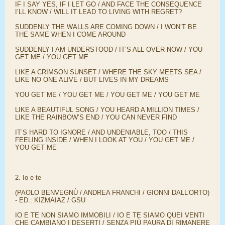
IF I SAY YES, IF I LET GO / AND FACE THE CONSEQUENCE
I’LL KNOW / WILL IT LEAD TO LIVING WITH REGRET?
SUDDENLY THE WALLS ARE COMING DOWN / I WON’T BE
THE SAME WHEN I COME AROUND
SUDDENLY I AM UNDERSTOOD / IT’S ALL OVER NOW / YOU
GET ME / YOU GET ME
LIKE A CRIMSON SUNSET / WHERE THE SKY MEETS SEA /
LIKE NO ONE ALIVE / BUT LIVES IN MY DREAMS
YOU GET ME / YOU GET ME / YOU GET ME / YOU GET ME
LIKE A BEAUTIFUL SONG / YOU HEARD A MILLION TIMES /
LIKE THE RAINBOW’S END / YOU CAN NEVER FIND
IT’S HARD TO IGNORE / AND UNDENIABLE, TOO / THIS
FEELING INSIDE / WHEN I LOOK AT YOU / YOU GET ME /
YOU GET ME
2. Io e te
(PAOLO BENVEGNÙ / ANDREA FRANCHI / GIONNI DALL’ORTO)
- ED.: KIZMAIAZ / GSU
IO E TE NON SIAMO IMMOBILI / IO E TE SIAMO QUEI VENTI
CHE CAMBIANO I DESERTI / SENZA PIÙ PAURA DI RIMANERE