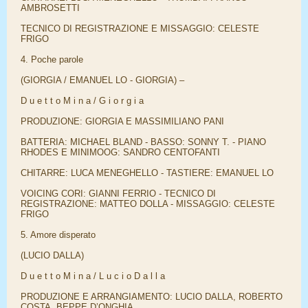
AMBROSETTI
TECNICO DI REGISTRAZIONE E MISSAGGIO: CELESTE
FRIGO
4. Poche parole
(GIORGIA / EMANUEL LO - GIORGIA) –
D u e t t o M i n a / G i o r g i a
PRODUZIONE: GIORGIA E MASSIMILIANO PANI
BATTERIA: MICHAEL BLAND - BASSO: SONNY T. - PIANO
RHODES E MINIMOOG: SANDRO CENTOFANTI
CHITARRE: LUCA MENEGHELLO - TASTIERE: EMANUEL LO
VOICING CORI: GIANNI FERRIO - TECNICO DI
REGISTRAZIONE: MATTEO DOLLA - MISSAGGIO: CELESTE
FRIGO
5. Amore disperato
(LUCIO DALLA)
D u e t t o M i n a / L u c i o D a l l a
PRODUZIONE E ARRANGIAMENTO: LUCIO DALLA, ROBERTO
COSTA, BEPPE D’ONGHIA