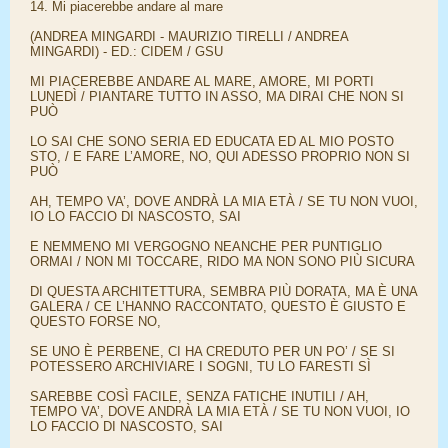
14. Mi piacerebbe andare al mare
(ANDREA MINGARDI - MAURIZIO TIRELLI / ANDREA
MINGARDI) - ED.: CIDEM / GSU
MI PIACEREBBE ANDARE AL MARE, AMORE, MI PORTI
LUNEDÌ / PIANTARE TUTTO IN ASSO, MA DIRAI CHE NON SI
PUÒ
LO SAI CHE SONO SERIA ED EDUCATA ED AL MIO POSTO
STO, / E FARE L’AMORE, NO, QUI ADESSO PROPRIO NON SI
PUÒ
AH, TEMPO VA’, DOVE ANDRÀ LA MIA ETÀ / SE TU NON VUOI,
IO LO FACCIO DI NASCOSTO, SAI
E NEMMENO MI VERGOGNO NEANCHE PER PUNTIGLIO
ORMAI / NON MI TOCCARE, RIDO MA NON SONO PIÙ SICURA
DI QUESTA ARCHITETTURA, SEMBRA PIÙ DORATA, MA È UNA
GALERA / CE L’HANNO RACCONTATO, QUESTO È GIUSTO E
QUESTO FORSE NO,
SE UNO È PERBENE, CI HA CREDUTO PER UN PO’ / SE SI
POTESSERO ARCHIVIARE I SOGNI, TU LO FARESTI SÌ
SAREBBE COSÌ FACILE, SENZA FATICHE INUTILI / AH,
TEMPO VA’, DOVE ANDRÀ LA MIA ETÀ / SE TU NON VUOI, IO
LO FACCIO DI NASCOSTO, SAI