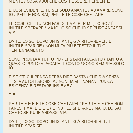
NIENTE / COSA VUOI CHE COSTI ESSERE PERDENTE
È COSÌ EVIDENTE, TU SEI SOLO AMANTE / AD AMARE SONO
IO / PER TE NON SAI, PER TE LE COSE CHE FAREI
LE COSE CHE TU NON FARESTI MAI PER ME, LO SO / È
INUTILE SPERARE / MA IO LO SO CHE IO SE PURE ANDASSI
VIA
DA TE, LO SO, DOPO UN ISTANTE GIÀ RITORNEREI / È
INUTILE SPARIRE / NON MI FA PIÙ EFFETTO IL TUO
TENTENNAMENTO
SONO PRONTA A TUTTO PUR DI STARTI ACCANTO / TANTO A
QUESTO PUNTO A PAGARE IL CONTO / SONO SEMPRE SOLO
IO
E SE C’È CHI PENSA DEBBA DIRE BASTA / CHE SIA SENZA
TESTA AUTOLESIONISTA / NON HA RILEVANZA, L’UNICA
ESIGENZA È RESTARE INSIEME A
T E
PER TE E E E E LE COSE CHE FAREI / PER TE E E CHE NON
FARESTI MAI E E E E / È INUTILE SPERARE / MA IO, LO SAI
CHE IO SE PURE ANDASSI VIA
DA TE, LO SO, DOPO UN ISTANTE GIÀ RITORNEREI / È
INUTILE SPARIRE