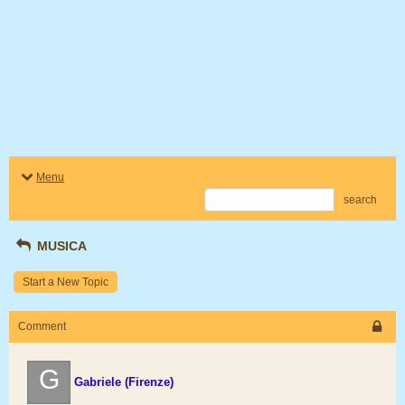
Menu
search
MUSICA
Start a New Topic
Comment
G
Gabriele (Firenze)