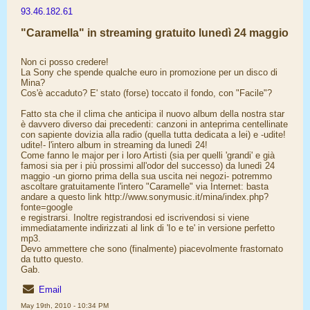
93.46.182.61
"Caramella" in streaming gratuito lunedì 24 maggio
Non ci posso credere!
La Sony che spende qualche euro in promozione per un disco di
Mina?
Cos'è accaduto? E' stato (forse) toccato il fondo, con "Facile"?
Fatto sta che il clima che anticipa il nuovo album della nostra star
è davvero diverso dai precedenti: canzoni in anteprima centellinate
con sapiente dovizia alla radio (quella tutta dedicata a lei) e -udite!
udite!- l'intero album in streaming da lunedì 24!
Come fanno le major per i loro Artisti (sia per quelli 'grandi' e già
famosi sia per i più prossimi all'odor del successo) da lunedì 24
maggio -un giorno prima della sua uscita nei negozi- potremmo
ascoltare gratuitamente l'intero "Caramelle" via Internet: basta
andare a questo link http://www.sonymusic.it/mina/index.php?
fonte=google
e registrarsi. Inoltre registrandosi ed iscrivendosi si viene
immediatamente indirizzati al link di 'Io e te' in versione perfetto
mp3.
Devo ammettere che sono (finalmente) piacevolmente frastornato
da tutto questo.
Gab.
Email
May 19th, 2010 - 10:34 PM