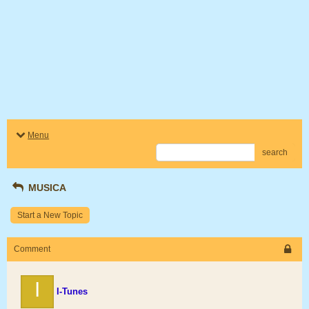
Menu
search
MUSICA
Start a New Topic
Comment
I
I-Tunes