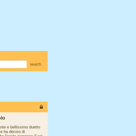
search
olo
ante e bellissimo duetto
se ha deciso di