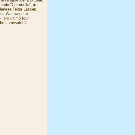
e l'anglo-nigeriano Seal.
titolo "Caramella", in
 danese Teitur Lassen,
fus Wainwright e
 loro ultimo tour.
tube.com/watch?