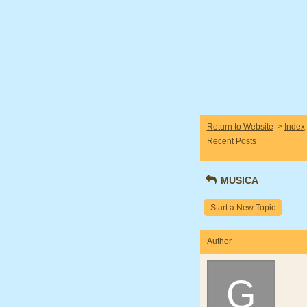
Return to Website
>
Index
Recent Posts
MUSICA
Start a New Topic
Author
G