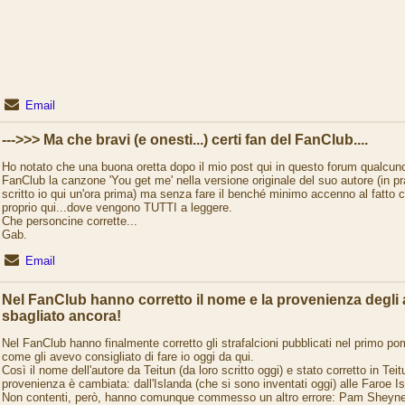
Email
--->>> Ma che bravi (e onesti...) certi fan del FanClub....
Ho notato che una buona oretta dopo il mio post qui in questo forum qualcuno
FanClub la canzone 'You get me' nella versione originale del suo autore (in p
scritto io qui un'ora prima) ma senza fare il benché minimo accenno al fatto c
proprio qui...dove vengono TUTTI a leggere.
Che personcine corrette...
Gab.
Email
Nel FanClub hanno corretto il nome e la provenienza degli
sbagliato ancora!
Nel FanClub hanno finalmente corretto gli strafalcioni pubblicati nel primo pom
come gli avevo consigliato di fare io oggi da qui.
Così il nome dell'autore da Teitun (da loro scritto oggi) e stato corretto in Teitu
provenienza è cambiata: dall'Islanda (che si sono inventati oggi) alle Faroe I
Non contenti, però, hanno comunque commesso un altro errore: Pam Sheyne, l