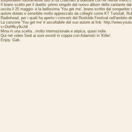
sorprendere nuovamente tutti e ha chiamato a duettare con lei niente meno ch
Il brano scelto per il duetto -primo singolo dal nuovo album della cantante dal 
uscita il 25 maggio- è la bellissima 'You get me', brano scritto dal songwriter
autore dotato e sensibile molto apprezzato da colleghi come KT Tunstall, Ru
Radiohead, per i quali ha aperto i concerti del Roskilde Festival nell'ambito del
La canzone 'You get me' è ascoltabile dal suo autore al link: http://www.you
v=DoH8cy9uJdI
Mina in una scelta...molto internazionale e atipica, quasi indie.
Qui nel video Seal ai suoi esordi in coppia con Adamski in 'Killer'.
Enjoy. Gab.