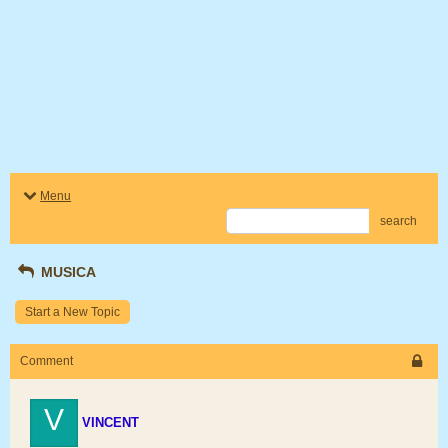
Menu
search
MUSICA
Start a New Topic
Comment
V
VINCENT