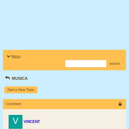
Menu
search
MUSICA
Start a New Topic
Comment
V
VINCENT