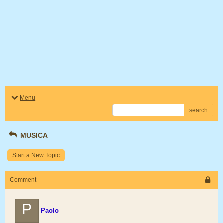
Menu
search
MUSICA
Start a New Topic
Comment
P
Paolo