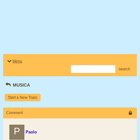
Menu
search
MUSICA
Start a New Topic
Comment
P
Paolo