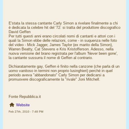
E'stata la stessa cantante Carly Simon a rivelare finalmente a chi
è dedicata la celebre hit del '72: si tratta del produttore discografico
David Geffen
Per tutti questi anni erano circolati nomi di cantanti e attori con i
quali la Simon ebbe delle relazioni, come - in suquenza nelle foto
del video - Mick Jagger, James Taylor (ex marito della Simon),
Warren Beatty, Cat Stevens e Kris Kristofferson. Adesso, nella
nuova versione del brano registrata per l'album 'Never been gone',
la cantante sussurra il nome di Geffen al contrario.
Dichiaratamente gay, Geffen è finito nella canzone (che parla di un
uomo vanitoso in termini non proprio lusinghieri) perché in quel
periodo aveva "abbandonato" Carly Simon per dedicarsi a
promuovere discograficamente la "rivale" Joni Mitchell.
Fonte Repubblica.it
Website
Feb 27th, 2010 - 7:48 PM