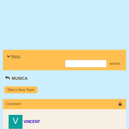
Menu
search
MUSICA
Start a New Topic
Comment
V
VINCENT