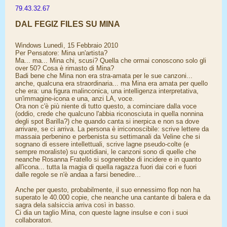
79.43.32.67
DAL FEGIZ FILES SU MINA
Windows Lunedì, 15 Febbraio 2010
Per Pensatore: Mina un'artista?
Ma... ma... Mina chi, scusi? Quella che ormai conoscono solo gli
over 50? Cosa è rimasto di Mina?
Badi bene che Mina non era stra-amata per le sue canzoni...
anche, qualcuna era straordinaria... ma Mina era amata per quello
che era: una figura malinconica, una intelligenza interpretativa,
un'immagine-icona e una, anzi LA, voce.
Ora non c'è più niente di tutto questo, a cominciare dalla voce
(oddio, crede che qualcuno l'abbia riconosciuta in quella nonnina
degli spot Barilla?) che quando canta si inerpica e non sa dove
arrivare, se ci arriva. La persona è irriconoscibile: scrive lettere da
massaia perbenino e perbenista su settimanali da Veline che si
sognano di essere intellettuali, scrive lagne pseudo-colte (e
sempre moraliste) su quotidiani, le canzoni sono di quelle che
neanche Rosanna Fratello si sognerebbe di incidere e in quanto
all'icona... tutta la magia di quella ragazza fuori dai cori e fuori
dalle regole se n'è andaa a farsi benedire...
Anche per questo, probabilmente, il suo ennessimo flop non ha
superato le 40.000 copie, che neanche una cantante di balera e da
sagra dela salsiccia arriva così in basso.
Ci dia un taglio Mina, con queste lagne insulse e con i suoi
collaboratori.