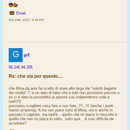
Email
Feb 15th, 2010 - 8:39 PM
G
gr2
95.245.94.205
Re: che sia per questo....
che Mina da anni ha scelto di stare alla larga dai "salotti bagarre
dei media" ?..è un dato di fatto che a tutti non possiamo piacere e
se ci è data la possibilità (e questa sua indipendenza rode a
tutti!!!!)
possiamo scegliere cosa fare e non fare..??...!!! (anche i punti
hanno un'anima). A me non piace tutto di MIna, ora e anche in
passato è capitato, ma tant'è... quello che mi piace lo riascolto e
quello che non mi piace lo salto...tutto quà... è così difficile da
accettare?