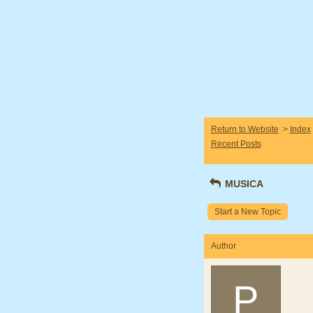
Return to Website
>
Index
Recent Posts
MUSICA
Start a New Topic
Author
P