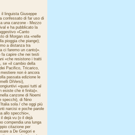
ì il linguista Giuseppe
ha confessato di far uso di
sia una canzone - Mezzo
tival e ha pubblicato la
 suggestivo «Canto
sto di Morgan sta «nelle
lla pioggia che piange);
iamo a distanza tra
ora ci faremo un canto)».
o fa capire che nei testi
i «che resistono i tratti
a, se «il cambio della
dei Pacifico, Tricarico,
el mestiere non è ancora
ella passata edizione le
elli DiVersi),
giuntivi «quasi tutti al
 esiste che è finita)».
 nella canzone di Noemi
e specchi), di Nino
talia sola / che oggi più
nti narcisi e poche parole
ua allo specchio«,
l dejà vu (o il dejà
tugno compendia una lunga
pio citazione per
nsare a De Gregori e