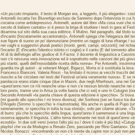
«Un piccolo rimpianto, il testo di Morgan era, a leggerlo, il più elegante»: cos
Antonelli riscatta l'ex Bluvertigo escluso da Sanremo dopo l'intervista in cui 
cocaina come antidepressivo. Antonelli, autore del libro «Ma cosa vuoi che 
secolo di italiano cantato» si è preso la briga di studiare i testi in gara al Fes
disamina sul sito della sua casa editrice, Il Mulino. Nel paragrafo, dal titolo
d'incanto (forzatamente accantonato)», Antonelli spiega che l'eleganza del te
sue figure di suono un po' dannunziane (mentre un raggio di luna rifrange / su
nei vaghi e suggestivi plurali poetici (monti, genti, campi, orizzonti); nel rich
l'incanto (E d'incanto l'identico istinto ci coglie) e il canto (E del tormento all
Al di là dell'elogio all'ex giudice di X-Factor, il docente di linguistica a Cassin
non c'è nessuna vera innovazione ed è soprattutto nelle canzoni dei più giovan
più stantii, quelli dell'inossidabile ricetta della nonna». Per Antonelli, insomm
guardia tra gli autori - ai veterani Mogol, Bigazzi, Morra si è sostituita la leva 
Francesco Bianconi, Valeria Rossi - ha limitato il ricorso ai vecchi trucchi d
riuscito a far circolare nei testi del Festival un'aria veramente nuova». E se n
parolacce erano state cinque (due in Masini, due negli Afterhours, una nei Gem
«quest'anno non ce n'è neanche una» e non c'e nessun brivido neanche nei con
loro posto, tranne uno in Arisa (a volte basta che ci sei) e uno in Cutugno (non
Secondo Antonelli «la parola chiave di questa edizione è specchio». Si trova
(mi guardo allo specchio / mi trovo diversa), dei Sonhora (sei un fuoco tra du
D'Angelo (Simmo 'o specchio 'e n'autostrada). Ma anche in quella di Pupo (un'I
serenamente, si specchia in tutta la sua storia)«, solo per citarne alcune. »Ta
di burro: più che lo specchio della lingua, quest'anno il sanremese è una ling
osserva appunto il linguista. L'altro tema dominante nei testi di quest'anno »è i
ecoutè)«. In due soli versi (verso l'alto più su / dove il cielo è più blu) «Cu
playlist che va da Modugno a Renato Zero, passando per Rino Gaetano«. Dop
Nicolas Bonazzi: »incontrando un non c'è niente da capire non si può non pe