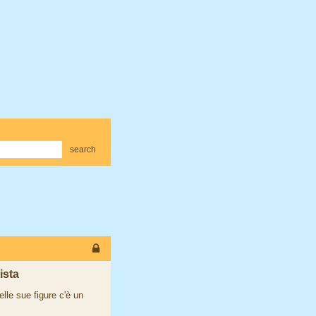
search
ista
lle sue figure c'è un