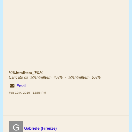
%%htmlItem_3%%
Caricato da %%htmlItem_4%%. - %%htmlItem_5%%
Email
Feb 12th, 2010 - 12:56 PM
G
Gabriele (Firenze)