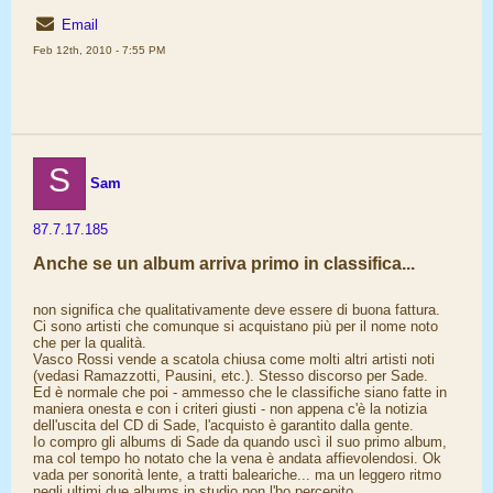
Email
Feb 12th, 2010 - 7:55 PM
S
Sam
87.7.17.185
Anche se un album arriva primo in classifica...
non significa che qualitativamente deve essere di buona fattura.
Ci sono artisti che comunque si acquistano più per il nome noto
che per la qualità.
Vasco Rossi vende a scatola chiusa come molti altri artisti noti
(vedasi Ramazzotti, Pausini, etc.). Stesso discorso per Sade.
Ed è normale che poi - ammesso che le classifiche siano fatte in
maniera onesta e con i criteri giusti - non appena c'è la notizia
dell'uscita del CD di Sade, l'acquisto è garantito dalla gente.
Io compro gli albums di Sade da quando uscì il suo primo album,
ma col tempo ho notato che la vena è andata affievolendosi. Ok
vada per sonorità lente, a tratti baleariche... ma un leggero ritmo
negli ultimi due albums in studio non l'ho percepito.