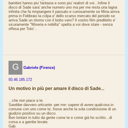
bambini hanno piu' fantasia e sono piu' realisti di voi...Infine il
disco di Sade sara' anche numero uno ma per me resta una lagna
infinita che fa rimpiangere il passato e curiosamente se Mina arriva
prima in Febbraio la colpa e' dello scarso mercato del periodo se
arriva Sade un ritorno con il botto vero? Il vostro film prediletto e'
sicuramente "Miseria e nobilta" spetta a voi dove stare - senza
offesa per Toto'...
G
Gabriele (Firenze)
93.46.185.172
Un motivo in più per amare il disco di Sade...
...che non piace a te.
Sarebbe davvero urticante -per me- sapere di avere qualcosa in
comune con uno come te, fosse anche la sola condivisione di un
giudizio positivo su un disco.
Ben lontani in tutto da gente come te e come già ho scritto...di
corsa e a gambe levate.
Gab.