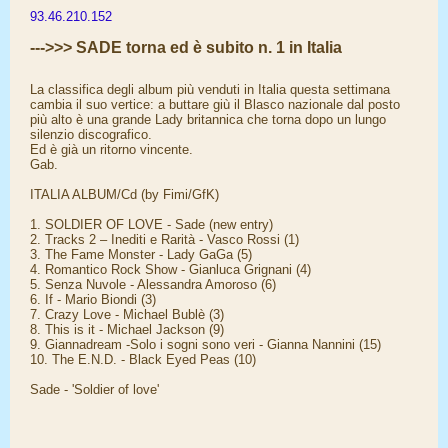
93.46.210.152
--->>> SADE torna ed è subito n. 1 in Italia
La classifica degli album più venduti in Italia questa settimana
cambia il suo vertice: a buttare giù il Blasco nazionale dal posto
più alto è una grande Lady britannica che torna dopo un lungo
silenzio discografico.
Ed è già un ritorno vincente.
Gab.
ITALIA ALBUM/Cd (by Fimi/GfK)
1. SOLDIER OF LOVE - Sade (new entry)
2. Tracks 2 – Inediti e Rarità - Vasco Rossi (1)
3. The Fame Monster - Lady GaGa (5)
4. Romantico Rock Show - Gianluca Grignani (4)
5. Senza Nuvole - Alessandra Amoroso (6)
6. If - Mario Biondi (3)
7. Crazy Love - Michael Bublè (3)
8. This is it - Michael Jackson (9)
9. Giannadream -Solo i sogni sono veri - Gianna Nannini (15)
10. The E.N.D. - Black Eyed Peas (10)
Sade - 'Soldier of love'