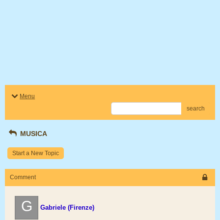
Menu
search
MUSICA
Start a New Topic
Comment
G
Gabriele (Firenze)