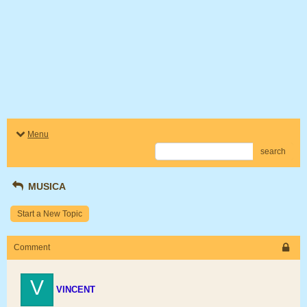
Menu
search
MUSICA
Start a New Topic
Comment
V
VINCENT