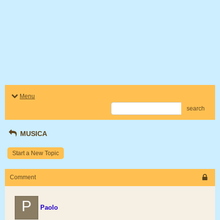
Menu
search
MUSICA
Start a New Topic
Comment
P
Paolo