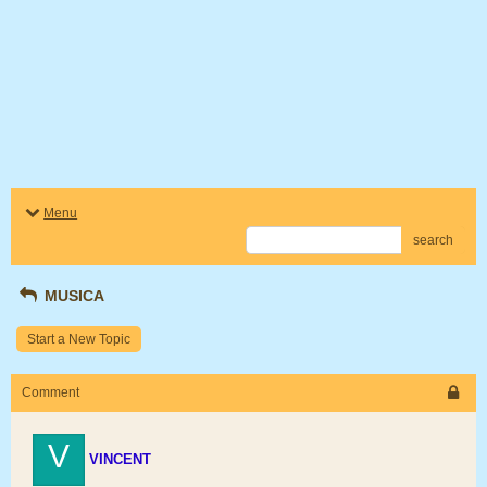
Menu
search
MUSICA
Start a New Topic
Comment
V
VINCENT