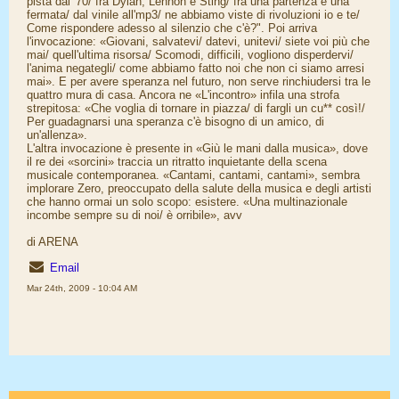
pista dal '70/ fra Dylan, Lennon e Sting/ fra una partenza e una
fermata/ dal vinile all'mp3/ ne abbiamo viste di rivoluzioni io e te/
Come rispondere adesso al silenzio che c'è?". Poi arriva
l'invocazione: «Giovani, salvatevi/ datevi, unitevi/ siete voi più che
mai/ quell'ultima risorsa/ Scomodi, difficili, vogliono disperdervi/
l'anima negategli/ come abbiamo fatto noi che non ci siamo arresi
mai». E per avere speranza nel futuro, non serve rinchiudersi tra le
quattro mura di casa. Ancora ne «L'incontro» infila una strofa
strepitosa: «Che voglia di tornare in piazza/ di fargli un cu** così!/
Per guadagnarsi una speranza c'è bisogno di un amico, di
un'allenza».
L'altra invocazione è presente in «Giù le mani dalla musica», dove
il re dei «sorcini» traccia un ritratto inquietante della scena
musicale contemporanea. «Cantami, cantami, cantami», sembra
implorare Zero, preoccupato della salute della musica e degli artisti
che hanno ormai un solo scopo: esistere. «Una multinazionale
incombe sempre su di noi/ è orribile», avv
di ARENA
Email
Mar 24th, 2009 - 10:04 AM