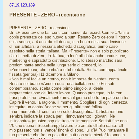
87.19.123.189
PRESENTE - ZERO - recensione
PRESENTE - ZERO - recensione
Un «Presente» che fa i conti con numeri da record. Con le 170mila
copie prenotate del suo nuovo album, Renato Zero celebra il ritorno
sulla scena, a 4 anni da «Il dono», e la bontà della sua decisione
di non affidarsi a nessuna etichetta discografica, primo caso
assoluto nella storia italiana. Ma «Presente» non è solo pubblicato
dall'etichetta di Zero, la Tattica; a lei è affidata anche produzione,
marketing e soprattutto distribuzione. E lo stesso marchio sarà
predominante anche nella lunga serie di concerti, lo
«Zeronovetour», che partirà a ottobre dalla Sicilia con tappa finale
fissata (per ora) l'11 dicembre a Milano.
«Non è mai facile un ritorno, non è impresa da niente», canta
Renato nel brano «Ancora qui», una ballata in stile Fossati
contemporaneo, scelta come primo singolo, a ideale
rappresentazione dell'intero lavoro. Quando prosegue, lo fa con
frasi profetiche: «Finalmente arriva il giorno che tu fai pace con te/
Capire il vento, la ragione, il momento/ Spogliarsi di ogni certezza,
inseguire un canto/ Anche se per gli altri sarà follia».
In un momento di crisi, e non solo discografica, l'artista romano
sembra indicare la strada per il rinnovamento: i giovani. Ne
«L'incontro» (musica pop elettronica: immaginate Battisti fine anni
'70 che suona i Supertramp) lo Zero più amato d'Italia canta: «Il
mio passato non si vende/ finchè ci sono, lui c'è/ Puoi rottamare il
tuo presente che fra un paio di minuti non vale niente/ Io sono in