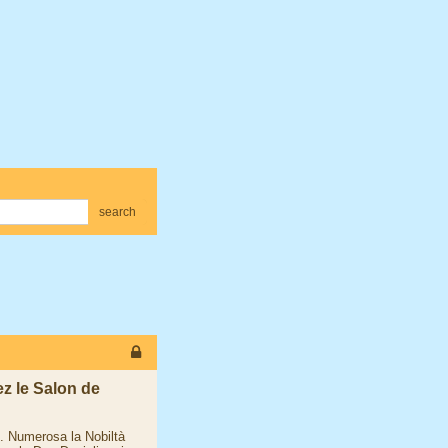
search
ez le Salon de
. Numerosa la Nobiltà