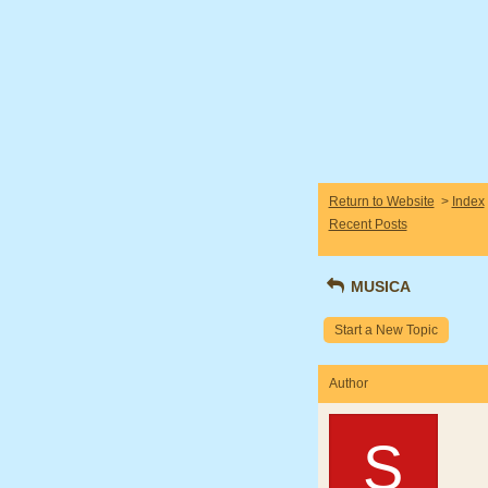
Return to Website
>
Index
Recent Posts
MUSICA
Start a New Topic
Author
S