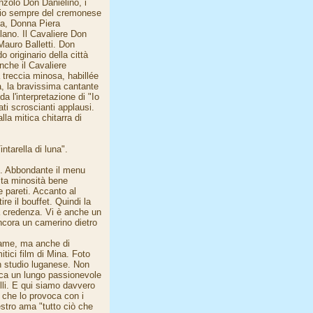
anzolo Don Danielino, i
lio sempre del cremonese
la, Donna Piera
lano. Il Cavaliere Don
Mauro Balletti. Don
originario della città
nche il Cavaliere
treccia minosa, habillée
ra, la bravissima cantante
a l'interpretazione di "Io
i scroscianti applausi.
la mitica chitarra di
ntarella di luna".
in. Abbondante il menu
lta minosità bene
 pareti. Accanto al
ire il bouffet. Quindi la
 la credenza. Vi è anche un
ncora un camerino dietro
dame, ma anche di
itici film di Mina. Foto
in studio luganese. Non
cca un lungo passionevole
li. E qui siamo davvero
che lo provoca con i
estro ama "tutto ciò che