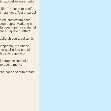
irizzo dell'okaia e tanto
ilm "Io bacio tu baci",
Rimpiangeva l'assenza del
 ed interpretata dalla
edete sopra. Madame è
 poesia per inserirla nel
e sul quale riflettere.
ella chiusura dell'après-
i sappiamo, ma anche
me quell'edera che si
ti i suoi capolavori
l campanellino sulla
iamo quella mente
i che hanno saputo creare