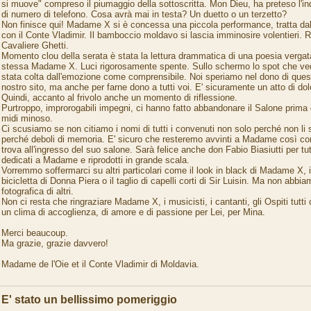
si muove" compreso il piumaggio della sottoscritta. Mon Dieu, ha preteso l'ind
di numero di telefono. Cosa avrà mai in testa? Un duetto o un terzetto?
Non finisce qui! Madame X si è concessa una piccola performance, tratta dal f
con il Conte Vladimir. Il bamboccio moldavo si lascia imminosire volentieri. 
Cavaliere Ghetti.
Momento clou della serata è stata la lettura drammatica di una poesia vergata
stessa Madame X. Luci rigorosamente spente. Sullo schermo lo spot che v
stata colta dall'emozione come comprensibile. Noi speriamo nel dono di questa
nostro sito, ma anche per farne dono a tutti voi. E' sicuramente un atto di dolor
Quindi, accanto al frivolo anche un momento di riflessione.
Purtroppo, improrogabili impegni, ci hanno fatto abbandonare il Salone prima d
midi minoso.
Ci scusiamo se non citiamo i nomi di tutti i convenuti non solo perché non l
perché deboli di memoria. E' sicuro che resteremo avvinti a Madame così co
trova all'ingresso del suo salone. Sarà felice anche don Fabio Biasiutti per tut
dedicati a Madame e riprodotti in grande scala.
Vorremmo soffermarci su altri particolari come il look in black di Madame X, i
bicicletta di Donna Piera o il taglio di capelli corti di Sir Luisin. Ma non abb
fotografica di altri.
Non ci resta che ringraziare Madame X, i musicisti, i cantanti, gli Ospiti tutt
un clima di accoglienza, di amore e di passione per Lei, per Mina.
Merci beaucoup.
Ma grazie, grazie davvero!
Madame de l'Oie et il Conte Vladimir di Moldavia.
E' stato un bellissimo pomeriggio