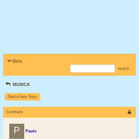
Menu
search
MUSICA
Start a New Topic
Comment
P
Paolo