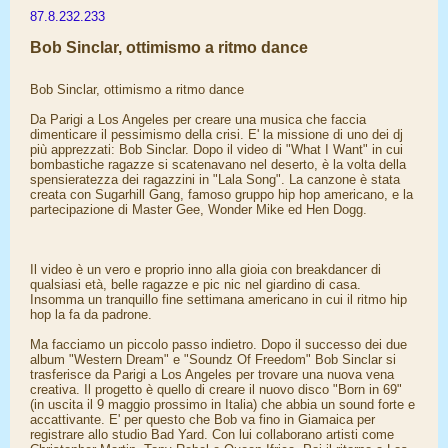
87.8.232.233
Bob Sinclar, ottimismo a ritmo dance
Bob Sinclar, ottimismo a ritmo dance
Da Parigi a Los Angeles per creare una musica che faccia
dimenticare il pessimismo della crisi. E' la missione di uno dei dj
più apprezzati: Bob Sinclar. Dopo il video di "What I Want" in cui
bombastiche ragazze si scatenavano nel deserto, è la volta della
spensieratezza dei ragazzini in "Lala Song". La canzone è stata
creata con Sugarhill Gang, famoso gruppo hip hop americano, e la
partecipazione di Master Gee, Wonder Mike ed Hen Dogg.
Il video è un vero e proprio inno alla gioia con breakdancer di
qualsiasi età, belle ragazze e pic nic nel giardino di casa.
Insomma un tranquillo fine settimana americano in cui il ritmo hip
hop la fa da padrone.
Ma facciamo un piccolo passo indietro. Dopo il successo dei due
album "Western Dream" e "Soundz Of Freedom" Bob Sinclar si
trasferisce da Parigi a Los Angeles per trovare una nuova vena
creativa. Il progetto è quello di creare il nuovo disco "Born in 69"
(in uscita il 9 maggio prossimo in Italia) che abbia un sound forte e
accattivante. E' per questo che Bob va fino in Giamaica per
registrare allo studio Bad Yard. Con lui collaborano artisti come