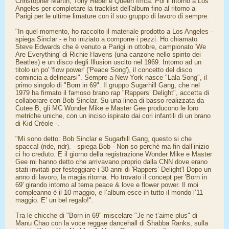
Christopher Martin, Tony Rebel e Queen Ifrica. Poi il ritorno a Los
Angeles per completare la tracklist dell'album fino al ritorno a
Parigi per le ultime limature con il suo gruppo di lavoro di sempre.
"In quel momento, ho raccolto il materiale prodotto a Los Angeles -
spiega Sinclar - e ho iniziato a comporre i pezzi. Ho chiamato
Steve Edwards che è venuto a Parigi in ottobre, campionato 'We
Are Everything' di Richie Havens (una canzone nello spirito dei
Beatles) e un disco degli Illusion uscito nel 1969. Intorno ad un
titolo un po' 'flow power' ('Peace Song'), il concetto del disco
comincia a delinearsi". Sempre a New York nasce "Lala Song", il
primo singolo di "Born in 69". Il gruppo Sugarhill Gang, che nel
1979 ha firmato il famoso brano rap "Rappers’ Delight", accetta di
collaborare con Bob Sinclar. Su una linea di basso realizzata da
Cutee B, gli MC Wonder Mike e Master Gee producono le loro
metriche uniche, con un inciso ispirato dai cori infantili di un brano
di Kid Créole -.
"Mi sono detto: Bob Sinclar e Sugarhill Gang, questo si che
spacca! (ride, ndr). - spiega Bob - Non so perchè ma fin dall’inizio
ci ho creduto. E il giorno della registrazione Wonder Mike e Master
Gee mi hanno detto che arrivavano proprio dalla CNN dove erano
stati invitati per festeggiare i 30 anni di 'Rappers’ Delight'! Dopo un
anno di lavoro, la magia ritorna. Ho trovato il concept per 'Born in
69' girando intorno al tema peace & love e flower power. Il moi
compleanno è il 10 maggio, e l’album esce in tutto il mondo l’11
maggio. E’ un bel regalo!".
Tra le chicche di "Born in 69" miscelare "Je ne t’aime plus" di
Manu Chao con la voce reggae dancehall di Shabba Ranks, sulla