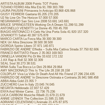
ARTISTA ALBUM 2009 Points TOT Points
TIZIANO FERRO Alla Mia Età 91.789 303.789
LAURA PAUSINI Primavera In Anticipo 83.868 426.868
GIUSY FERRERI Gaetana 65.205 270.205
U2 No Line On The Horizon 57.000 57.000
NEGRAMARO San Siro Live 2008 53.691 143.691
BRUCE SPRINGSTEEN Working On A Dream 51.299 51.299
ANTONELLO VENDITTI Le Donne 45.700 45.700
BIAGIO ANTONACCI Il Cielo Ha Una Porta Sola 41.920 157.320
JOVANOTTI Safari 40.397 575.878
MARCO CARTA La Forza Mia 39.300 39.300
NEK Un' Altra Direzione 38.500 38.500
GIORGIA Spirito Libero 37.971 140.871
FABRIZIO DE ANDRE' Effedia – Sulla Mia Cattiva Strada 37.750 82.606
FRANCO BATTIATO Fleurs 2 35.063 169.563
ORNELLA VANONI Più Di Me 33.632 172.132
J.AX Rap & Roll 32.309 32.309
SEAL Soul 30.273 38.531
MINA Sulla Tua Bocca Lo Dirò 29.864 29.864
AMY MACDONALD This Is The Life 28.158 28.158
COLDPLAY Viva La Vida Or Death And All His Friend 27.296 234.435
FABRIZIO DE ANDRE' In Direzione Ostinata e Contraria 26.941 588.458
ABBA Abba Gold 23.355 ?
ZUCCHERO Live In Italy 23.045 74.045
NEGRITA Helldorado 22.937 57.429
ENYA And Winter Came.. 22.736 75.236
LUCA CARBONI Musiche Ribelli 21.679 21.679
ANNIE LENNOX The Collection 21.595 21.595
ADRIANO CELENTANO L'Animale 21.475 87.975