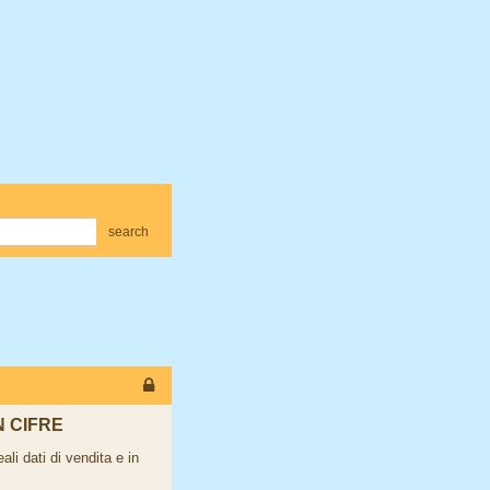
search
N CIFRE
i dati di vendita e in