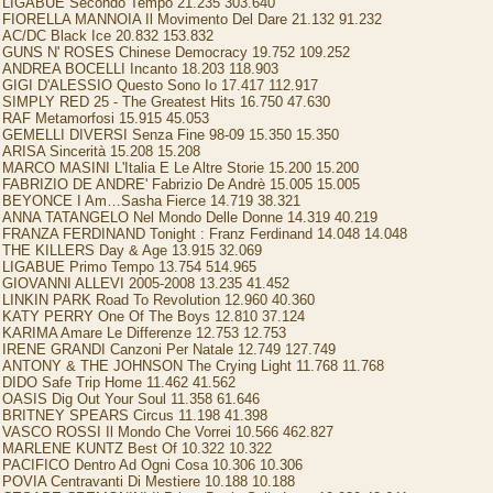
LIGABUE Secondo Tempo 21.235 303.640
FIORELLA MANNOIA Il Movimento Del Dare 21.132 91.232
AC/DC Black Ice 20.832 153.832
GUNS N' ROSES Chinese Democracy 19.752 109.252
ANDREA BOCELLI Incanto 18.203 118.903
GIGI D'ALESSIO Questo Sono Io 17.417 112.917
SIMPLY RED 25 - The Greatest Hits 16.750 47.630
RAF Metamorfosi 15.915 45.053
GEMELLI DIVERSI Senza Fine 98-09 15.350 15.350
ARISA Sincerità 15.208 15.208
MARCO MASINI L'Italia E Le Altre Storie 15.200 15.200
FABRIZIO DE ANDRE' Fabrizio De Andrè 15.005 15.005
BEYONCE I Am…Sasha Fierce 14.719 38.321
ANNA TATANGELO Nel Mondo Delle Donne 14.319 40.219
FRANZA FERDINAND Tonight : Franz Ferdinand 14.048 14.048
THE KILLERS Day & Age 13.915 32.069
LIGABUE Primo Tempo 13.754 514.965
GIOVANNI ALLEVI 2005-2008 13.235 41.452
LINKIN PARK Road To Revolution 12.960 40.360
KATY PERRY One Of The Boys 12.810 37.124
KARIMA Amare Le Differenze 12.753 12.753
IRENE GRANDI Canzoni Per Natale 12.749 127.749
ANTONY & THE JOHNSON The Crying Light 11.768 11.768
DIDO Safe Trip Home 11.462 41.562
OASIS Dig Out Your Soul 11.358 61.646
BRITNEY SPEARS Circus 11.198 41.398
VASCO ROSSI Il Mondo Che Vorrei 10.566 462.827
MARLENE KUNTZ Best Of 10.322 10.322
PACIFICO Dentro Ad Ogni Cosa 10.306 10.306
POVIA Centravanti Di Mestiere 10.188 10.188