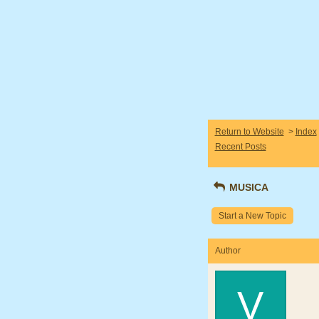
Return to Website
>
Index
Recent Posts
MUSICA
Start a New Topic
Author
V