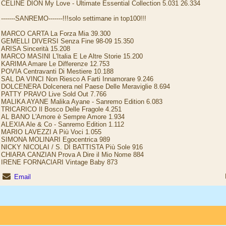
CELINE DION My Love - Ultimate Essential Collection 5.031 26.334
-------SANREMO-------!!!solo settimane in top100!!!
MARCO CARTA La Forza Mia 39.300
GEMELLI DIVERSI Senza Fine 98-09 15.350
ARISA Sincerità 15.208
MARCO MASINI L'Italia E Le Altre Storie 15.200
KARIMA Amare Le Differenze 12.753
POVIA Centravanti Di Mestiere 10.188
SAL DA VINCI Non Riesco A Farti Innamorare 9.246
DOLCENERA Dolcenera nel Paese Delle Meraviglie 8.694
PATTY PRAVO Live Sold Out 7.766
MALIKA AYANE Malika Ayane - Sanremo Edition 6.083
TRICARICO Il Bosco Delle Fragole 4.251
AL BANO L'Amore è Sempre Amore 1.934
ALEXIA Ale & Co - Sanremo Edition 1.112
MARIO LAVEZZI A Più Voci 1.055
SIMONA MOLINARI Egocentrica 989
NICKY NICOLAI / S. DI BATTISTA Più Sole 916
CHIARA CANZIAN Prova A Dire il Mio Nome 884
IRENE FORNACIARI Vintage Baby 873
Email