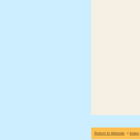
Return to Website
>
Index