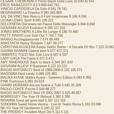
CESARE CREMONINI Il Primo Bacio Sulla Luna 10.030 42.641
EROS RAMAZZOTTI E2 9.909 642.762
VINICIO CAPOSSELA Da Solo 9.541 78.741
NEGRAMARO La Finestra 9.393 343.869
SAL DA VINCI Non Riesco A Farti Innamorare 9.246 9.246
LEONA LEWIS Spirit 9.045 108.221
DOLCENERA Dolcenera nel Paese Delle Meraviglie 8.694 8.694
GIOVANNI ALLEVI Evolution 8.195 117.310
JONAS BROTHERS A Little Bit Longer 8.186 70.490
PATTY PRAVO Live Sold Out 7.766 7.766
MANGO Acchiappanuvole 7.674 48.449
ANASTACIA Heavy Rotation 7.447 39.277
CHRISTINA AGUILERA Keeps Gettin' Better - A Decade Of Hits 7.223 33.86
GIANNA NANNINI Gianna best 6.677 472.371
UMBERTO TOZZI Non Solo Live 6.507 6.507
LADY GAGA The Fame 6.471 6.471
AMY WINEHOUSE Back to black 6.344 367.433
GIOVANNI ALLEVI Il Nuotatore 6.222 20.222
BIAGIO ANTONACCI Best of 1989-2000 6.182 105.571
MADONNA Hard candy 6.089 225.483
MALIKA AYANE Malika Ayane - Sanremo Edition 6.083 6.083
PINK Funhouse 6.081 24.624
GIANNI MORANDI Ancora Grazie a Tutti 5.645 35.209
PAOLO CONTE Psiche 5.544 88.277
BIAGIO ANTONACCI Best Of 2001-2007 5.525 49.857
MORRISSEY The Year Of Refusal 5.380 5.380
RIHANNA Good girl gone bad 5.167 112.316
SONOHRA Sweet Home Verona - Live At Teatro Roma 5.163 23.099
NE-YO Year Of Gentlemen 5.160 22.327
THE PRODIGY Invaders Must Die 5.111 5.111