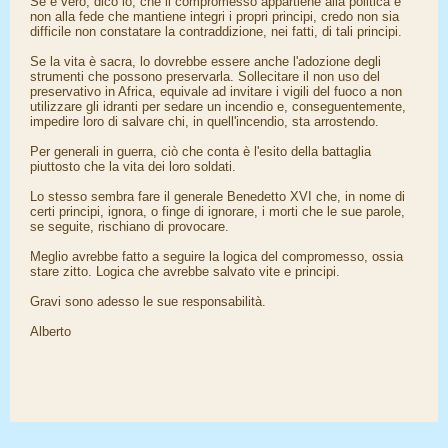
Se è vero, dico io, che il compromesso appartiene alla politica e
non alla fede che mantiene integri i propri principi, credo non sia
difficile non constatare la contraddizione, nei fatti, di tali principi.
Se la vita è sacra, lo dovrebbe essere anche l'adozione degli
strumenti che possono preservarla. Sollecitare il non uso del
preservativo in Africa, equivale ad invitare i vigili del fuoco a non
utilizzare gli idranti per sedare un incendio e, conseguentemente,
impedire loro di salvare chi, in quell'incendio, sta arrostendo.
Per generali in guerra, ciò che conta è l'esito della battaglia
piuttosto che la vita dei loro soldati.
Lo stesso sembra fare il generale Benedetto XVI che, in nome di
certi principi, ignora, o finge di ignorare, i morti che le sue parole,
se seguite, rischiano di provocare.
Meglio avrebbe fatto a seguire la logica del compromesso, ossia
stare zitto. Logica che avrebbe salvato vite e principi.
Gravi sono adesso le sue responsabilità.
Alberto