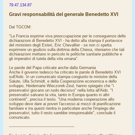
79.47.134.87
Gravi responsabilità del generale Benedetto XVI
Dal TGCOM:
"La Francia esprime viva preoccupazione per le conseguenze delle
dichiarazioni di Benedetto XVI - ha detto alla stampa il portavoce
del ministero degli Esteri, Eric Chevallier - se non ci spetta
esprimere un giudizio sulla dottrina della Chiesa, riteniamo che tali
dichiarazioni mettano in pericolo le politiche sanitarie pubbliche e
gli imperativi di tutela della vita umana".
Le parole del Papa criticate anche dalla Germania
Anche il governo tedesco ha criticato le parole di Benedetto XVI
sull'Aids. In un comunicato stampa congiunto le ministre della
Salute, Ulla Schmidt, e della Cooperazione economica e dello
sviluppo, Heidemarie Wieczorek-Zeul, hanno spiegato che "i
preservativi giocano un ruolo decisivo" nella lotta all'Aids. "I
preservativi salvano la vita, tanto in Europa quanto in altri
continenti", precisa il testo. "Una moderna cooperazione allo
sviluppo deve dare ai poveri l'accesso ai mezzi di pianificazione
familiare e tra questi rientra in particolare anche l'impiego dei
preservativi; tutto il resto sarebbe irresponsabile", conclude il
comunicato.
------------------------------------------------------