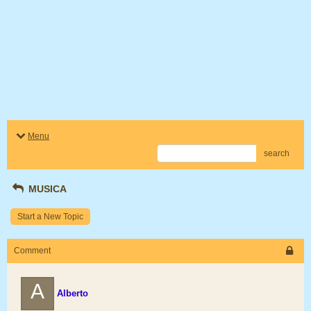
Menu
search
MUSICA
Start a New Topic
Comment
A
Alberto