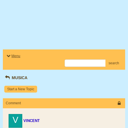
Menu
search
MUSICA
Start a New Topic
Comment
V
VINCENT