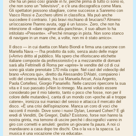
che ha un peso così grande in tv, perché prima di tutto ci sono io,
che non sono un "televisivo", e c'è una discografica come Mara.
Gli spettatori possono sbagliare, come successe a Sanremo con
Vasco Rossi e Zucchero ultimi in classifica. Ma può anche
succedere il contrario. I più bravi rischiano di bruciarsi? Almeno
un'occasione l'hanno avuta, oggi è un lusso». Zero, che non ha
intenzione di «dare ragione alla panchina», il suo album lo ha
intitolato «Presente». «Perché rimango in pista. Non sono stanco
di navigare in un mare che, a volte, non mi è stato amico».
Il disco — in cui duetta con Mario Biondi e firma una canzone con
Mariella Nava — l'ha prodotto da solo, senza aiuto delle major
(«Arrivo dritto al pubblico. Ma spero che rifioriscano etichette
italiane composte da professionisti») e a mezzanotte di domani
sarà alla Feltrinelli di Roma per «aprire» le vendite del cd di cui
sono già state prenotate 170 mila copie. Nel cast del videoclip del
brano «Ancora qui», diretto da Alessandro D'Alatri, compaiono i
volti del cinema italiano, fra cui Manuela Arcuri, Asia Argento,
Paola Cortellesi, Giorgio Panariello. Nelle canzoni ripercorre la sua
vita e il suo passato («Non lo rinnego. Ma avrei voluto essere
considerato per il mio talento, tanto o poco che fosse, non per il
colore delle mutande»), canta di un mondo con «poche ali e troppe
catene», ironizza sui maniaci del sesso e attacca il mercato del
disco. «È una crisi dell'ispirazione. Manca un coro di voci che
racconti il mondo. Dove sono i nuovi Dylan, Leonard Cohen? E gli
eredi di Venditti, De Gregori, Dalla? Esistono, forse non hanno la
nostra grinta, ma temono di uscire perché i discografici vanno in
giro con cornetti e amuleti: gestire un giovane fa paura. A noi ci
mandavano a casa dopo tre dischi. Ora o la va o la spacca. La
musica è una vocazione che va educata».