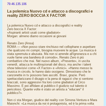
79.46.135.106
La polemica Nuovo cd e attacco a discografici e
reality ZERO BOCCIA X FACTOR
La polemica Nuovo cd e attacco a discografici e reality
Zero boccia X Factor:
«Aspiranti artisti usati come gladiatori»
Morgan: almeno diamo occasioni ai giovani
Renato Zero (Ansa)
ROMA — «Non posso stare rinchiuso nel cellophane e aspettare
che qualcuno mi compri, bisogna muovere le acque. La musica è
stata spremuta e abusata. Ma non si arrende all'ignoranza e a chi
vuole farne una bandiera di comodo», Renato Zero è più
combattivo che mai. Nel nuovo album, «Presente», in uscita
venerdì, attacca le multinazionali del disco, ma anche i talent
show televisivi come «X Factor» e «Amici». «Hanno messo la
musica in circolo, le hanno dato ossigeno. Dimostrano che le
canzonette in tv possono fare ascolti. Bravi, grazie. Però
spettacolarizzano il disagio e la pena di ragazzi che si sentono
braccati, sono aggressivi fra loro come gladiatori al Circo
Massimo. E poi affidare al pubblico il giudizio sul talento è
pericoloso. Quante volte è stato un artista a "educare" il
pubblico?».
Non ci sta Morgan, giudice del reality con Simona Ventura e Mara
Maionchi: «La musica da noi è protagonista, ed è la prima volta