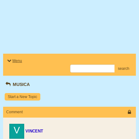
Menu
search
MUSICA
Start a New Topic
Comment
V
VINCENT