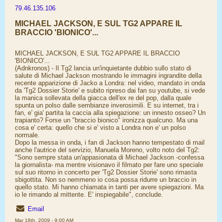
79.46.135.106
MICHAEL JACKSON, E SUL TG2 APPARE IL
BRACCIO 'BIONICO'...
MICHAEL JACKSON, E SUL TG2 APPARE IL BRACCIO
'BIONICO'...
(Adnkronos) - Il Tg2 lancia un'inquietante dubbio sullo stato di
salute di Michael Jackson mostrando le immagini ingrandite della
recente apparizione di Jacko a Londra: nel video, mandato in onda
da 'Tg2 Dossier Storie' e subito ripreso dai fan su youtube, si vede
la manica sollevata della giacca dell'ex re del pop, dalla quale
spunta un polso dalle sembianze inverosimili. E su internet, tra i
fan, e' gia' partita la caccia alla spiegazione: un innesto osseo? Un
trapianto? Forse un "braccio bionico" ironizza qualcuno. Ma una
cosa e' certa: quello che si e' visto a Londra non e' un polso
normale.
Dopo la messa in onda, i fan di Jackson hanno tempestato di mail
anche l'autrice del servizio, Manuela Moreno, volto noto del Tg2:
"Sono sempre stata un'appasionata di Michael Jackson -confessa
la giornalista- ma mentre visionavo il filmato per fare uno speciale
sul suo ritorno in concerto per 'Tg2 Dossier Storie' sono rimasta
sbigottita. Non so nemmeno io cosa possa ridurre un braccio in
quello stato. Mi hanno chiamata in tanti per avere spiegazioni. Ma
io le rimando al mittente. E' inspiegabile", conclude.
Email
Mar 18th, 2009 - 9:00 AM