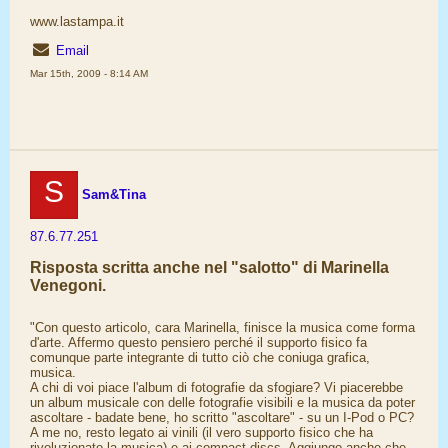
www.lastampa.it
Email
Mar 15th, 2009 - 8:14 AM
S
Sam&Tina
87.6.77.251
Risposta scritta anche nel "salotto" di Marinella
Venegoni.
"Con questo articolo, cara Marinella, finisce la musica come forma
d'arte. Affermo questo pensiero perché il supporto fisico fa
comunque parte integrante di tutto ciò che coniuga grafica,
musica.
A chi di voi piace l'album di fotografie da sfogiare? Vi piacerebbe
un album musicale con delle fotografie visibili e la musica da poter
ascoltare - badate bene, ho scritto "ascoltare" - su un I-Pod o PC?
A me no, resto legato ai vinili (il vero supporto fisico che ha
rivoluzionato la musica) e ai compact discs. Aggiungo anche che