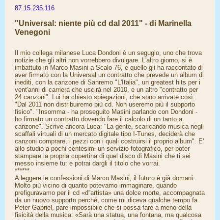
87.15.235.116
"Universal: niente più cd dal 2011" - di Marinella
Venegoni
Il mio collega milanese Luca Dondoni è un segugio, uno che trova
notizie che gli altri non vorrebbero divulgare. L'altro giorno, si è
imbattuto in Marco Masini a Scalo 76, e quello gli ha raccontato di
aver firmato con la Universal un contratto che prevede un album di
inediti, con la canzone di Sanremo "L'Italia", un greatest hits per i
vent'anni di carriera che uscirà nel 2010, e un altro "contratto per
24 canzoni". Lui ha chiesto spiegazioni, che sono arrivate così:
"Dal 2011 non distribuiremo più cd. Non useremo più il supporto
fisico". "Insomma - ha proseguito Masini parlando con Dondoni -
ho firmato un contratto dovendo fare il calcolo di un tanto a
canzone". Scrive ancora Luca: "La gente, scaricando musica negli
scaffali virtuali di un mercato digitale tipo I-Tunes, deciderà che
canzoni comprare, i pezzi con i quali costruirsi il proprio album". E'
allo studio a pochi centesimi un servizio fotografico, per poter
stampare la propria copertina di quel disco di Masini che ti sei
messo insieme tu: e potrai dargli il titolo che vorrai.
******
A leggere le confessioni di Marco Masini, il futuro è già domani.
Molto più vicino di quanto potevamo immaginare, quando
prefiguravamo per il cd «d''artista» una dolce morte, accompagnata
da un nuovo supporto perché, come mi diceva qualche tempo fa
Peter Gabriel, pare impossibile che si possa fare a meno della
fisicità della musica: «Sarà una statua, una fontana, ma qualcosa