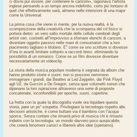
ci dovrà pur essere, per contenere le canzoni», ragionava l''artista
inglese pensando a un tempo ancora indefinito, certo più lontano di
quel che effettivamente sarà, almeno nelle intenzioni di una major
come la Universal.
La prima cosa che viene in mente, per la nuova realtà, è la
scomposizione della creatività che la scomparsa del cd fisico si
porterà dietro: un vero salto mortale delle cellule cerebrali degli
artisti veri, costretti all''improvviso a sfornare elenchi di canzoni, a
diventare oggetto passivo nelle mani di consumatori che a loro
piacimento tagliano e titolano. E'' come se uno scrittore si dovesse
d''ora in avanti limitare soltanto a racconti brevi, eliminando la
possibilità di un romanzo. Come se un film dovesse diventare
necessariamente un videoclip.
La storia della musica popolare moderna è segnata da album che
hanno prodotto storie e suoni: non si possono nemmeno
immaginare i grandi, dai Beatles ai Led Zeppelin, dai Pink Floyd
agli U2, da Guccini a De Gregori, senza quei volumetti sonori che
dipanano la loro ispirazione attraverso una serie di proposte
concatenate, inconfondibili per epoche, suoni, copertine.
La fretta con la quale la discografia vuole ora liquidare questa
storia, pare un po'' sospetta. Privilegiare la tecnologia rispetto alle
decisioni artistiche, è come buttare via il bambino con l''acqua
sporca. Senza contare che rimarrà privo di musica chi è rimasto
indietro con la tecnologia: un mondo davvero poco auspicabile,
che creerà fenomeni carsici e libererà altre idee (speriamo).