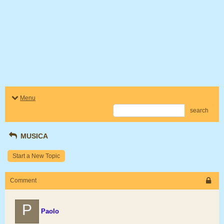
Menu
search
MUSICA
Start a New Topic
Comment
P
Paolo