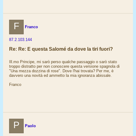
F
Franco
87.2.103.144
Re: Re: E questa Salomé da dove la tiri fuori?
Ill.mo Principe, mi sarò perso qualche passaggio o sarò stato
troppo distratto per non conoscere questa versione spagnola di
"Una mezza dozzina di rose". Dove l'hai trovata? Per me, è
davvero una novità ed ammetto la mia ignoranza abissale.
Franco
P
Paolo