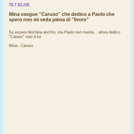
79.7.93.235
Mina esegue "Caruso" che dedico a Paolo che
spero non mi veda piena di "livore"
So essere birichina anch'io, ma Paolo non merita... allora dedico
"Caruso" solo a lui.
Mina - Caruso