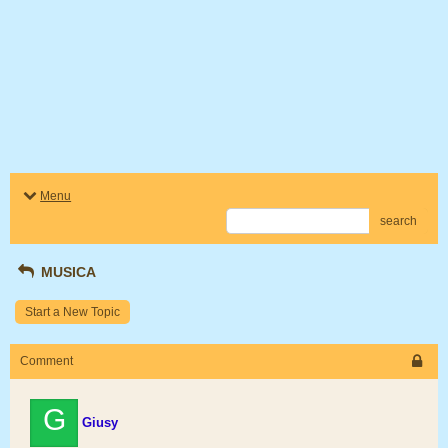
Menu
search
MUSICA
Start a New Topic
Comment
G
Giusy