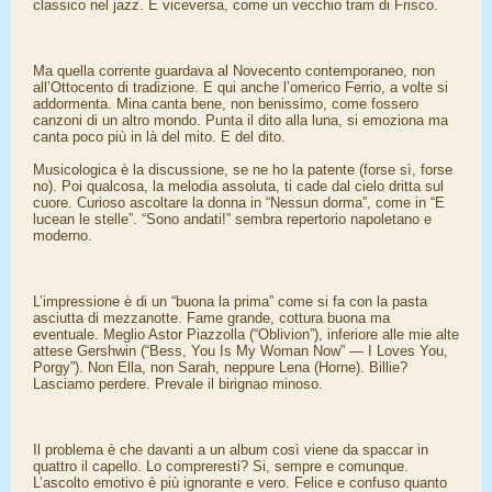
classico nel jazz. E viceversa, come un vecchio tram di Frisco.
Ma quella corrente guardava al Novecento contemporaneo, non
all’Ottocento di tradizione. E qui anche l’omerico Ferrio, a volte si
addormenta. Mina canta bene, non benissimo, come fossero
canzoni di un altro mondo. Punta il dito alla luna, si emoziona ma
canta poco più in là del mito. E del dito.
Musicologica è la discussione, se ne ho la patente (forse sì, forse
no). Poi qualcosa, la melodia assoluta, ti cade dal cielo dritta sul
cuore. Curioso ascoltare la donna in “Nessun dorma”, come in “E
lucean le stelle”. “Sono andati!” sembra repertorio napoletano e
moderno.
L’impressione è di un “buona la prima” come si fa con la pasta
asciutta di mezzanotte. Fame grande, cottura buona ma
eventuale. Meglio Astor Piazzolla (“Oblivion”), inferiore alle mie alte
attese Gershwin (“Bess, You Is My Woman Now” — I Loves You,
Porgy”). Non Ella, non Sarah, neppure Lena (Horne). Billie?
Lasciamo perdere. Prevale il birignao minoso.
Il problema è che davanti a un album così viene da spaccar in
quattro il capello. Lo compreresti? Si, sempre e comunque.
L’ascolto emotivo è più ignorante e vero. Felice e confuso quanto