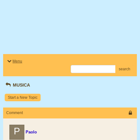
Menu
search
MUSICA
Start a New Topic
Comment
P
Paolo