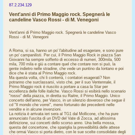
87.2.234.129
Vent'anni di Primo Maggio rock. Spegnerà le
candeline Vasco Rossi - di M. Venegoni
Vent'anni di Primo Maggio rock. Spegnerà le candeline Vasco
Rossi - di M. Venegoni
A Roma, si sa, hanno un po' l'abitudine ad esagerare, e sono pure
un po' campanilisti. Per cui, il Primo Maggio Rock in piazza San
Giovanni ha sempre sofferto di eccesso di numeri, 300mila, 500
mila, 700 mila e giù a contare quel che contare non si può, la
gente indietro nelle stradine, che vede un puntino da lontano e poi
dice che è stata al Primo Maggio rock.
Ma questa volta, chi li conterrà, i contatori esagerati? Non
potranno che surclassarsi, visto che, per il suo Ventennale, il
Primo Maggio rock è riuscito a portare a casa la Star per
eccellenza delle folle italiche. Vasco Rossi si esibirà nello scenario
"rosso" della piazza, in diretta su Raitre, il Primo Maggio. Unico
concerto dell'anno, per Vasco, in un silenzio doveroso che segue il
cd "Il mondo che vorrei", meno fortunato dei precedenti nelle
vendite e in alcune invenzioni.
La notizia è arrivata ieri sera al TG1 dal Mollicone, che ha pure
annunciato l'uscita di un DVD del Vate di Zocca, ad altissima
definizione, sui concerti dello scorso anno. Una bella mossa,
questa del concertone, che spariglia la prevedibilità delle attese
che ormai Vasco si porta dietro, con le sue scelte consolidate degli