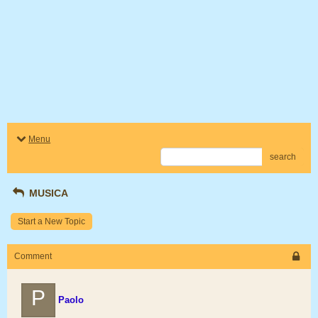
Menu
search
MUSICA
Start a New Topic
Comment
P
Paolo