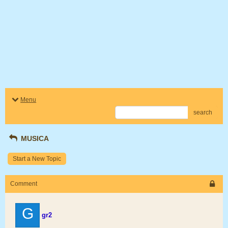
Menu
search
MUSICA
Start a New Topic
Comment
G
gr2