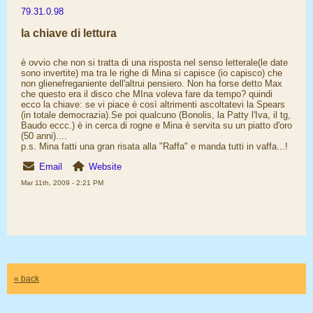
79.31.0.98
la chiave di lettura
è ovvio che non si tratta di una risposta nel senso letterale(le date
sono invertite) ma tra le righe di Mina si capisce (io capisco) che
non glienefreganiente dell'altrui pensiero. Non ha forse detto Max
che questo era il disco che MIna voleva fare da tempo? quindi
ecco la chiave: se vi piace è così altrimenti ascoltatevi la Spears
(in totale democrazia).Se poi qualcuno (Bonolis, la Patty l'Iva, il tg,
Baudo eccc.) è in cerca di rogne e Mina è servita su un piatto d'oro
(50 anni)....
p.s. Mina fatti una gran risata alla "Raffa" e manda tutti in vaffa...!
Email
Website
Mar 11th, 2009 - 2:21 PM
« back